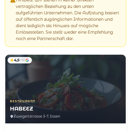
vertraglichen Beziehung zu den unten
aufgeführten Unternehmen. Die Auflistung basiert
auf öffentlich zugänglichen Informationen und
dient lediglich als Hinweis auf mögliche
Einlösestellen. Sie stellt weder eine Empfehlung
noch eine Partnerschaft dar.
4,5
1.151
RESTAURANT
HABEEZ
Zweigertstrasse 3-7, Essen