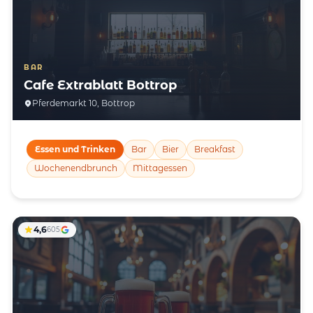
BAR
Cafe Extrablatt Bottrop
Pferdemarkt 10, Bottrop
Essen und Trinken
Bar
Bier
Breakfast
Wochenendbrunch
Mittagessen
4,6
605