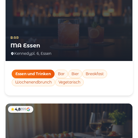
BAR
MA Essen
Kennedypl. 6, Essen
Essen und Trinken
Bar
Bier
Breakfast
Wochenendbrunch
Vegetarisch
4,8
899