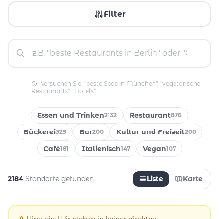
Filter
Versuchen Sie: "beste Spas in München", "vegetarische
Restaurants", "Hotels"
Essen und Trinken
Restaurant
2132
876
Bäckerei
Bar
Kultur und Freizeit
329
200
200
Café
Italienisch
Vegan
181
147
107
2184
Standorte gefunden
Liste
Karte
Hinweis: Wir stehen in keiner direkten