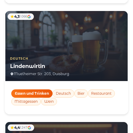
4,3
1.066
DEUTSCH
Lindenwirtin
Muelheimer Str. 203, Duisburg
Essen und Trinken
Deutsch
Bier
Restaurant
Mittagessen
Wein
4,4
1.247