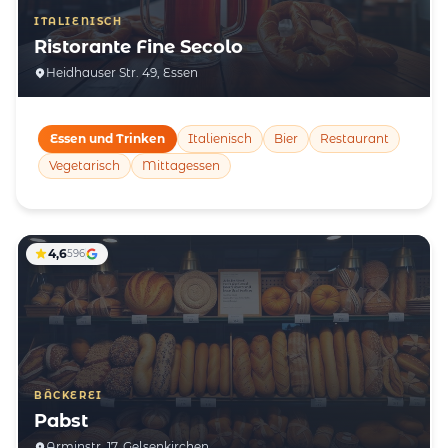
ITALIENISCH
Ristorante Fine Secolo
Heidhauser Str. 49, Essen
Essen und Trinken
Italienisch
Bier
Restaurant
Vegetarisch
Mittagessen
4,6
596
BÄCKEREI
Pabst
Arminstr. 17, Gelsenkirchen