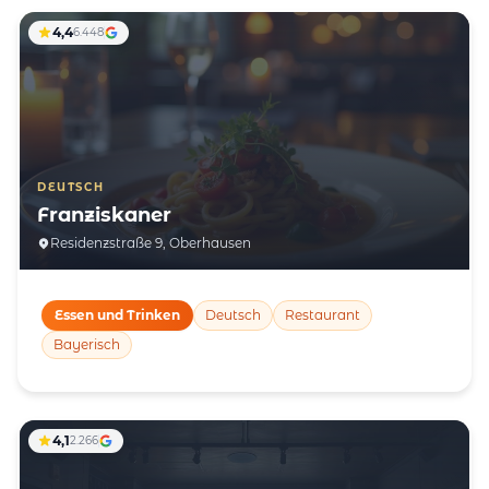
4,4
6.448
DEUTSCH
Franziskaner
Residenzstraße 9, Oberhausen
Essen und Trinken
Deutsch
Restaurant
Bayerisch
4,1
2.266