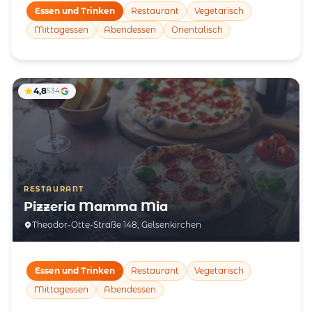
Essen und Trinken
Restaurant
Vegetarisch
Mittagessen
Abendessen
Orientalisch
4,8
534
RESTAURANT
Pizzeria Mamma Mia
Theodor-Otte-Straße 148, Gelsenkirchen
Essen und Trinken
Restaurant
Vegetarisch
Mittagessen
Abendessen