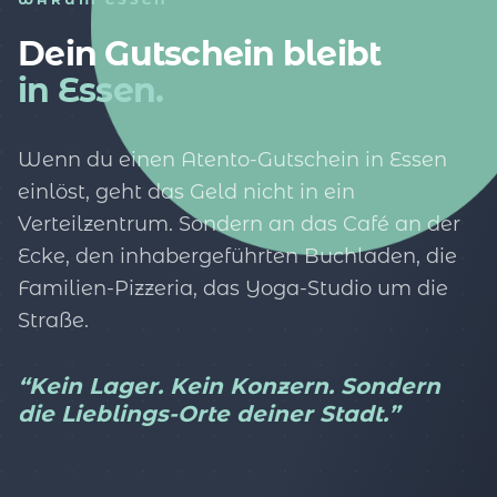
Dein Gutschein bleibt
in Essen.
Wenn du einen Atento-Gutschein in Essen
einlöst, geht das Geld nicht in ein
Verteilzentrum. Sondern an das Café an der
Ecke, den inhabergeführten Buchladen, die
Familien-Pizzeria, das Yoga-Studio um die
Straße.
“Kein Lager. Kein Konzern. Sondern
die Lieblings-Orte deiner Stadt.”