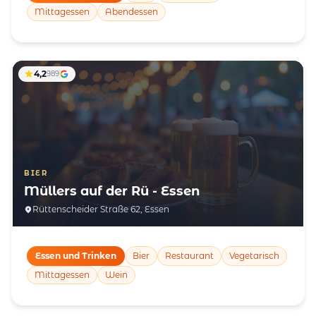
Mittagessen
Abendessen
4,2
989
BIER
Müllers auf der Rü - Essen
Rüttenscheider Straße 62, Essen
Essen und Trinken
Bier
Restaurant
Vegetarisch
Mittagessen
Wein