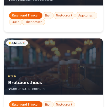
Essen und Trinken
Bier
Restaurant
Vegetarisch
Wein
Abendessen
4,6
3.920
BIER
Bratwursthaus
Kortumstr. 18, Bochum
Essen und Trinken
Bier
Restaurant