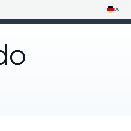
DE
do
g