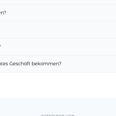
en?
?
mmtes Geschäft bekommen?