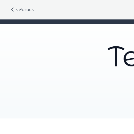
< Zurück
T