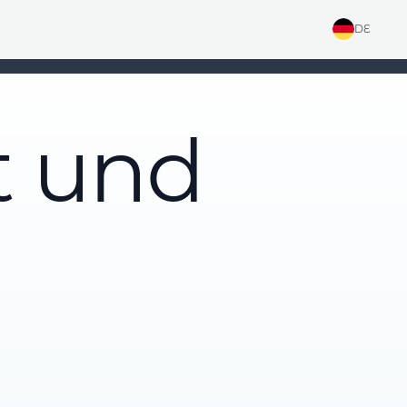
DE
t und
g