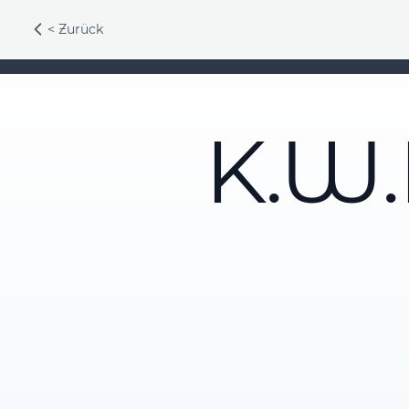
< Zurück
K.W.