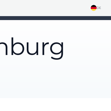
DE
mburg
g