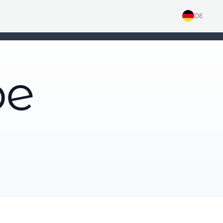
DE
be
g