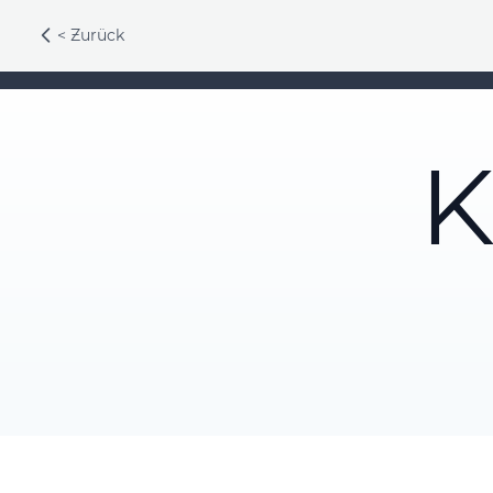
< Zurück
K