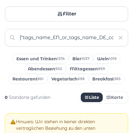
Filter
Essen und Trinken
Bier
Wein
1374
1037
1019
Abendessen
Mittagessen
902
899
Restaurant
Vegetarisch
Breakfast
861
698
383
0
Standorte gefunden
Liste
Karte
Hinweis: Wir stehen in keiner direkten
vertraglichen Beziehung zu den unten