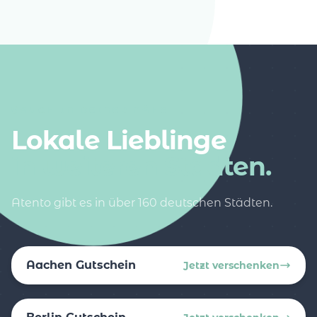
AUCH IN DEINER NÄHE
Lokale Lieblinge
in weiteren Städten.
Atento gibt es in über 160 deutschen Städten.
Aachen Gutschein
Jetzt verschenken