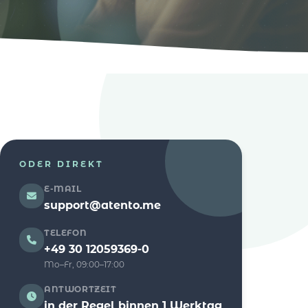
ODER DIREKT
E-MAIL
support@atento.me
TELEFON
+49 30 12059369-0
Mo–Fr, 09:00–17:00
ANTWORTZEIT
in der Regel binnen 1 Werktag