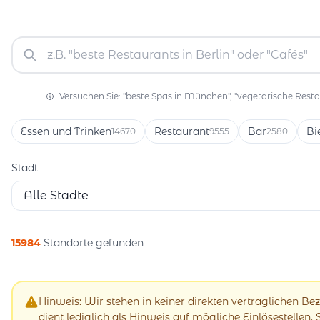
Versuchen Sie: "beste Spas in München", "vegetarische Restau
Essen und Trinken
Restaurant
Bar
Bi
14670
9555
2580
Stadt
Alle Städte
15984
Standorte gefunden
Hinweis: Wir stehen in keiner direkten vertraglichen B
dient lediglich als Hinweis auf mögliche Einlösestellen.