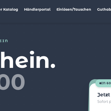
r Katalog
Händlerportal
Einlösen/Tauschen
Gutha
EIN
hein.
000
IN 6
Jetz
Sofort 