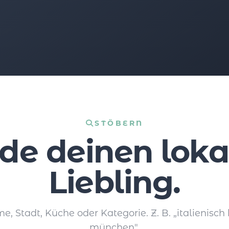
STÖBERN
nde deinen loka
Liebling.
 Stadt, Küche oder Kategorie. Z. B. „italienisch 
münchen".