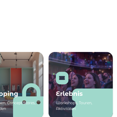
pping
Erlebnis
en, Concept Stores,
Workshops, Touren,
den
Aktivitäten