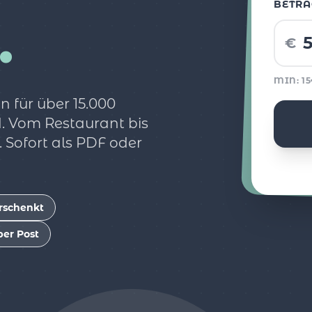
BETRA
.
€
MIN: 1
 für über 15.000
. Vom Restaurant bis
 Sofort als PDF oder
rschenkt
per Post