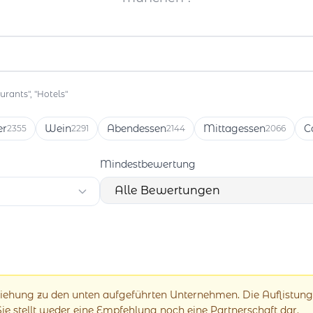
rants", "Hotels"
er
Wein
Abendessen
Mittagessen
C
2355
2291
2144
2066
Mindestbewertung
eziehung zu den unten aufgeführten Unternehmen. Die Auflistung
 Sie stellt weder eine Empfehlung noch eine Partnerschaft dar.