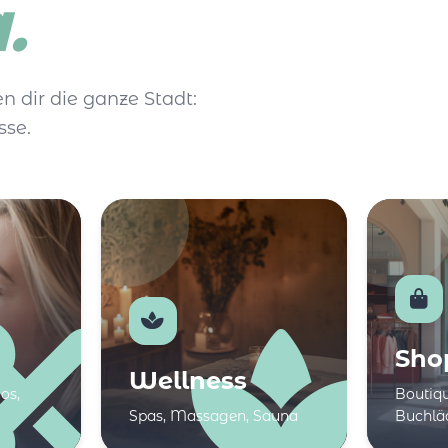
.
n dir die ganze Stadt:
sse.
Sho
Wellness
os,
Boutiqu
Spas, Massagen, Sauna
Buchlä