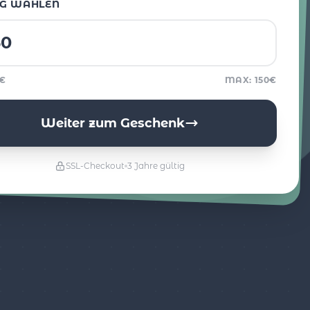
G WÄHLEN
5€
MAX: 150€
Weiter zum Geschenk
SSL-Checkout
3 Jahre gültig