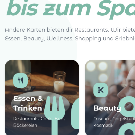
bis zum Spa
Andere Karten bieten dir Restaurants. Wir biete
Essen, Beauty, Wellness, Shopping und Erlebni
Essen &
Trinken
Beauty
Restaurants, Cafés, Bars,
Friseure, Nagelstudi
Bäckereien
Kosmetik