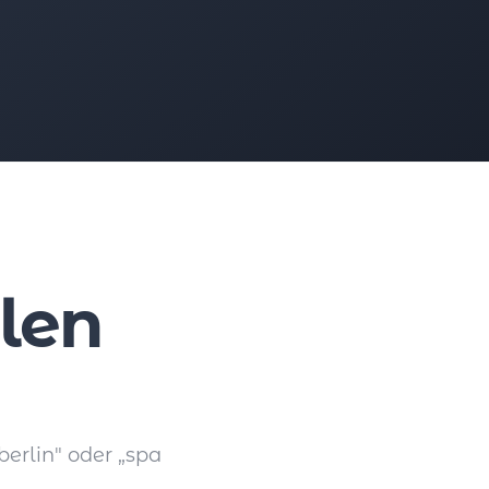
len
berlin" oder „spa