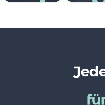
Jede
fü