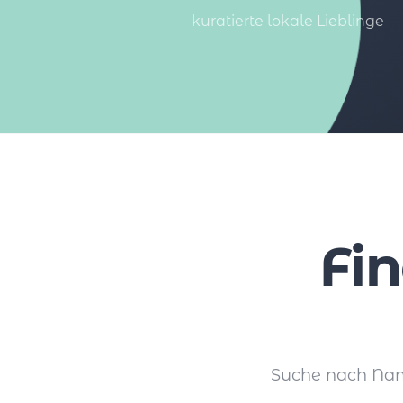
kuratierte lokale Lieblinge
Fi
Suche nach Name,