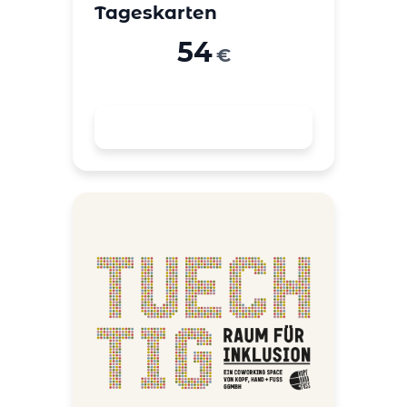
Tageskarten
54
€