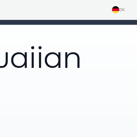
DE
aiian
g