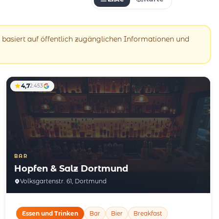
 basiert auf öffentlich zugänglichen Informationen und
4,7
2.453
BAR
Hopfen & Salz Dortmund
Volksgartenstr. 61, Dortmund
Essen und Trinken
Bar
Bier
Breakfast