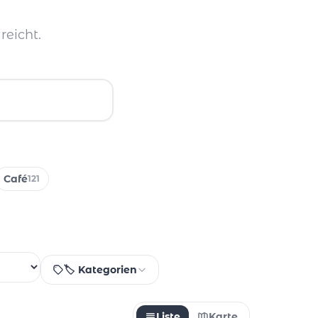
reicht.
Café
121
🏷️ Kategorien
Liste
Karte