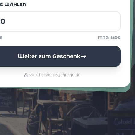
G WÄHLEN
5€
MAX: 150€
Weiter zum Geschenk
SSL-Checkout
3 Jahre gültig