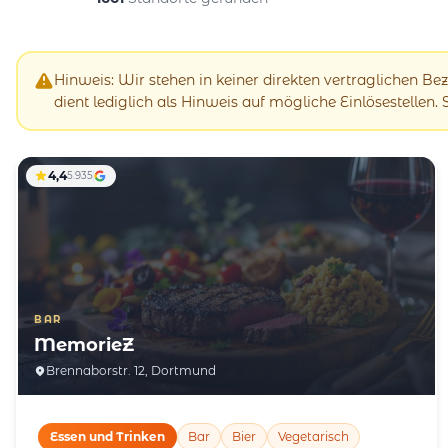
Hinweis: Wir stehen in keiner direkten vertraglichen B
dient lediglich als Hinweis auf mögliche Einlösestellen.
4,4
5.935
BAR
MemorieZ
Brennaborstr. 12, Dortmund
Essen und Trinken
Bar
Bier
Vegetarisch