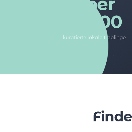
über
15.000
kuratierte lokale Lieblinge
Finde