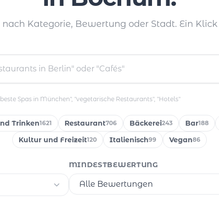
e nach Kategorie, Bewertung oder Stadt. Ein Klick 
"beste Spas in München", "vegetarische Restaurants", "Hotels"
und Trinken
Restaurant
Bäckerei
Bar
1621
706
243
188
Kultur und Freizeit
Italienisch
Vegan
120
99
86
MINDESTBEWERTUNG