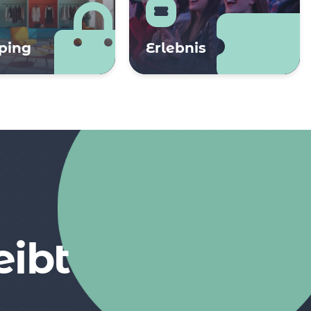
ping
Erlebnis
eibt