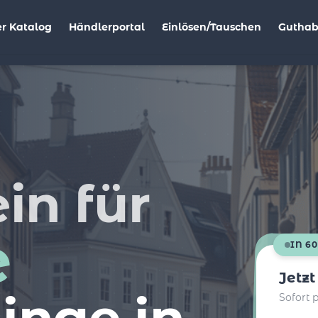
r Katalog
Händlerportal
Einlösen/Tauschen
Gutha
in für
e
IN 6
Jetz
linge in
Sofort 