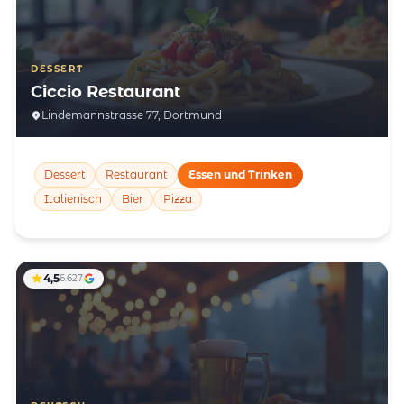
DESSERT
Ciccio Restaurant
Lindemannstrasse 77, Dortmund
Dessert
Restaurant
Essen und Trinken
Italienisch
Bier
Pizza
4,5
6.627