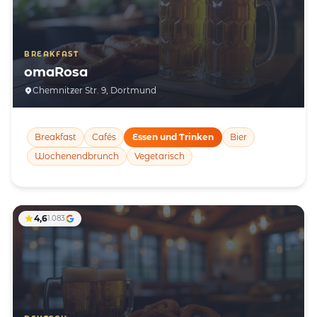
BREAKFAST
omaRosa
Chemnitzer Str. 9, Dortmund
Breakfast
Cafés
Essen und Trinken
Bier
Wochenendbrunch
Vegetarisch
4,6
1.083