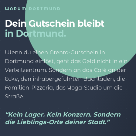
WARUM DORTMUND
Dein Gutschein bleibt
in Dortmund.
Wenn du einen Atento-Gutschein in
Dortmund einlöst, geht das Geld nicht in ein
Verteilzentrum. Sondern an das Café an der
Ecke, den inhabergeführten Buchladen, die
Familien-Pizzeria, das Yoga-Studio um die
Straße.
“Kein Lager. Kein Konzern. Sondern
die Lieblings-Orte deiner Stadt.”