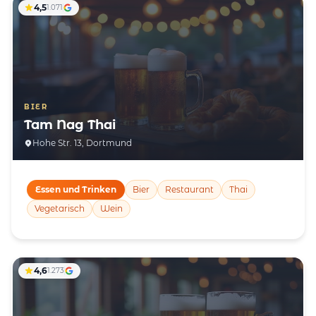
4,5
1.071
BIER
Tam Nag Thai
Hohe Str. 13, Dortmund
Essen und Trinken
Bier
Restaurant
Thai
Vegetarisch
Wein
4,6
1.273