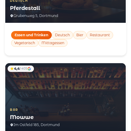
DEUTSCH
Pferdestall
Grubenweg 5, Dortmund
Essen und Trinken
Deutsch
Bier
Restaurant
Vegetarisch
Mittagessen
4,4
1.405
BAR
Mowwe
Im Ostfeld 185, Dortmund