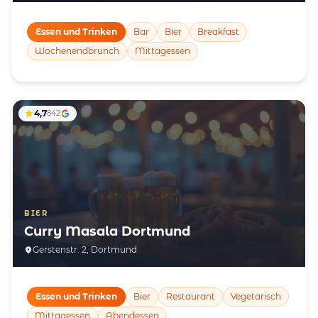
Essen und Trinken
Bar
Bier
Breakfast
Wochenendbrunch
Mittagessen
4,7
842
BIER
Curry Masala Dortmund
Gerstenstr. 2, Dortmund
Essen und Trinken
Bier
Restaurant
Vegetarisch
Mittagessen
Abendessen