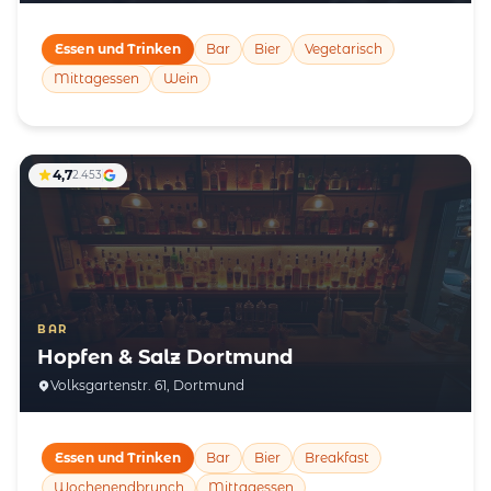
Essen und Trinken
Bar
Bier
Vegetarisch
Mittagessen
Wein
4,7
2.453
BAR
Hopfen & Salz Dortmund
Volksgartenstr. 61, Dortmund
Essen und Trinken
Bar
Bier
Breakfast
Wochenendbrunch
Mittagessen