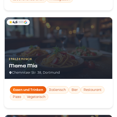
4,6
1.655
ITALIENISCH
Mama Mia
Chemnitzer Str. 38, Dortmund
Essen und Trinken
Italienisch
Bier
Restaurant
Pizza
Vegetarisch