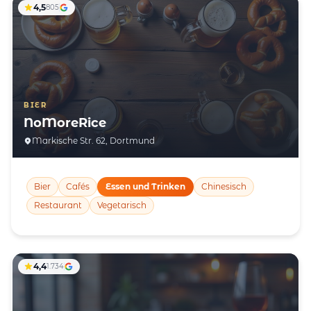
4,5
805
BIER
NoMoreRice
Markische Str. 62, Dortmund
Bier
Cafés
Essen und Trinken
Chinesisch
Restaurant
Vegetarisch
4,4
1.734