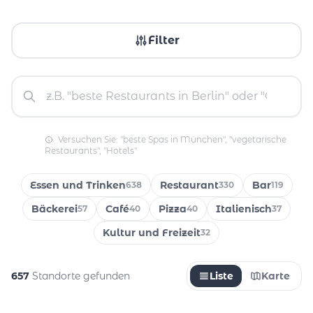
Filter
Versuchen Sie: "beste Spas in München", "vegetarische
Restaurants", "Hotels"
Essen und Trinken
Restaurant
Bar
638
330
119
Bäckerei
Café
Pizza
Italienisch
57
40
40
37
Kultur und Freizeit
32
657
Standorte gefunden
Liste
Karte