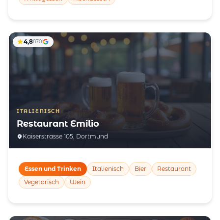
4,8
870
ITALIENISCH
Restaurant Emilio
Kaiserstrasse 105, Dortmund
Essen und Trinken
Italienisch
Bier
Restaurant
Vegetarisch
Wein