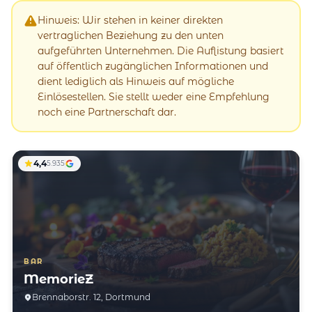
Hinweis: Wir stehen in keiner direkten
vertraglichen Beziehung zu den unten
aufgeführten Unternehmen. Die Auflistung basiert
auf öffentlich zugänglichen Informationen und
dient lediglich als Hinweis auf mögliche
Einlösestellen. Sie stellt weder eine Empfehlung
noch eine Partnerschaft dar.
4,4
5.935
BAR
MemorieZ
Brennaborstr. 12, Dortmund