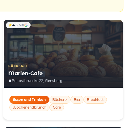
4,5
1.501
BÄCKEREI
Marien-Cafe
Ballastbruecke 22, Flensburg
Essen und Trinken
Bäckerei
Bier
Breakfast
Wochenendbrunch
Café