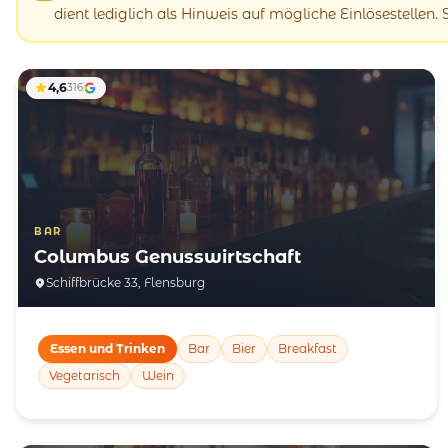
dient lediglich als Hinweis auf mögliche Einlösestellen.
4,6
316
BAR
Columbus Genusswirtschaft
Schiffbrücke 33, Flensburg
Essen und Trinken
Bar
Bier
Breakfast
Vegetarisch
Wein