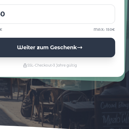
5€
MAX: 150€
Weiter zum Geschenk
SSL-Checkout
3 Jahre gültig