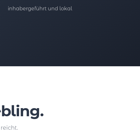
inhabergeführt und lokal
bling.
reicht.