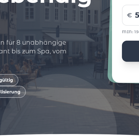
€
MIN: 1
n für 8 unabhängige
ant bis zum Spa, vom
gültig
lisierung