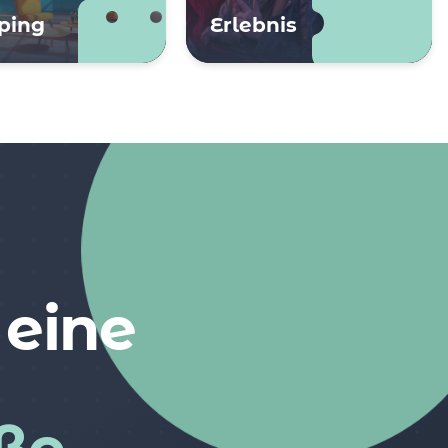
ping
Erlebnis
 eine