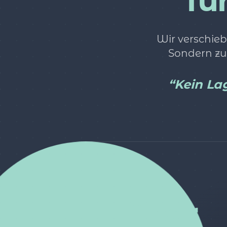
fü
Wir verschieb
Sondern zu
“Kein Lag
über