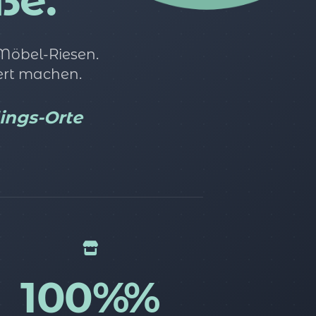
ße.
 Möbel-Riesen.
ert machen.
lings-Orte
100%%