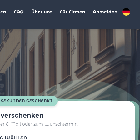
ben
FAQ
Über uns
Für Firmen
Anmelden
0 SEKUNDEN GESCHENKT
t verschenken
per E-Mail oder zum Wunschtermin.
G WÄHLEN