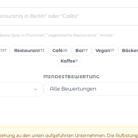
"beste Spas in München", "vegetarische Restaurants", "Hotels"
n
Restaurant
Café
Bar
Vegan
Bäcker
137
73
26
17
17
Kaffee
7
MINDESTBEWERTUNG
eziehung zu den unten aufgeführten Unternehmen. Die Auflistung