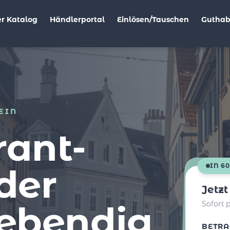
r Katalog
Händlerportal
Einlösen/Tauschen
Gutha
EIN
rant-
der
IN 6
Jetz
lebendig
Sofort 
BETRA