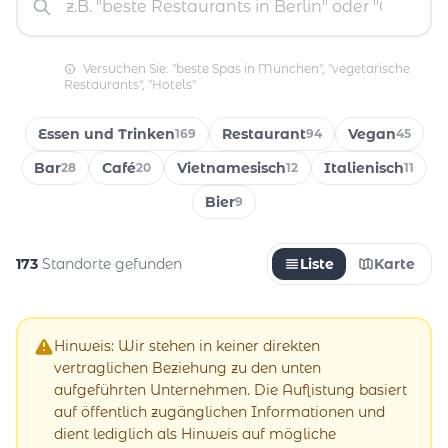
Versuchen Sie: "beste Spas in München", "vegetarische
Restaurants", "Hotels"
Essen und Trinken
Restaurant
Vegan
169
94
45
Bar
Café
Vietnamesisch
Italienisch
28
20
12
11
Bier
9
173
Standorte gefunden
Liste
Karte
Hinweis: Wir stehen in keiner direkten
vertraglichen Beziehung zu den unten
aufgeführten Unternehmen. Die Auflistung basiert
auf öffentlich zugänglichen Informationen und
dient lediglich als Hinweis auf mögliche