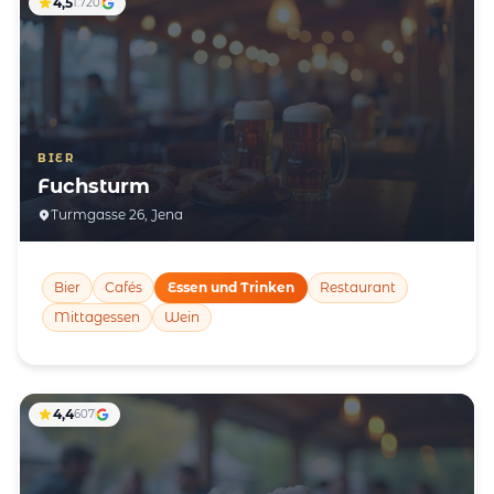
4,5
1.720
BIER
Fuchsturm
Turmgasse 26, Jena
Bier
Cafés
Essen und Trinken
Restaurant
Mittagessen
Wein
4,4
607