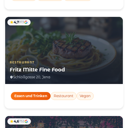
4,7
973
RESTAURANT
Fritz Mitte Fine Food
Schloßgasse 20, Jena
Essen und Trinken
Restaurant
Vegan
4,6
752