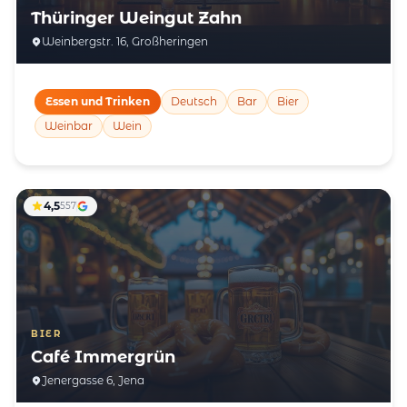
Thüringer Weingut Zahn
Weinbergstr. 16, Großheringen
Essen und Trinken
Deutsch
Bar
Bier
Weinbar
Wein
4,5
557
BIER
Café Immergrün
Jenergasse 6, Jena