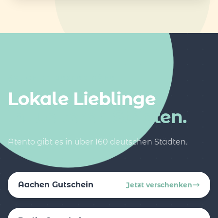
AUCH IN DEINER NÄHE
Lokale Lieblinge
in weiteren Städten.
Atento gibt es in über 160 deutschen Städten.
Aachen Gutschein
Jetzt verschenken