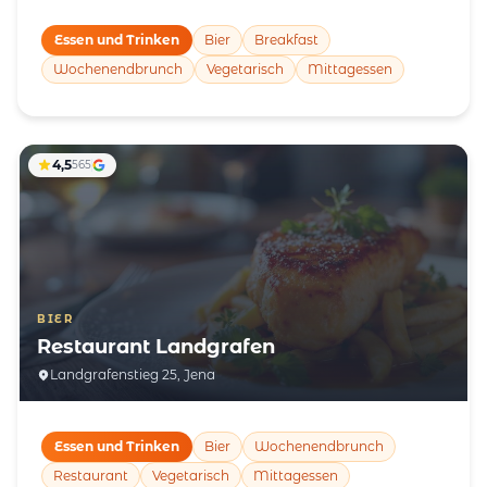
Essen und Trinken
Bier
Breakfast
Wochenendbrunch
Vegetarisch
Mittagessen
4,5
565
BIER
Restaurant Landgrafen
Landgrafenstieg 25, Jena
Essen und Trinken
Bier
Wochenendbrunch
Restaurant
Vegetarisch
Mittagessen