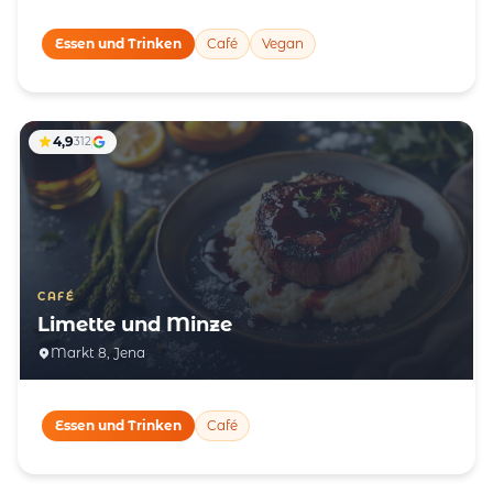
Essen und Trinken
Café
Vegan
4,9
312
CAFÉ
Limette und Minze
Markt 8, Jena
Essen und Trinken
Café