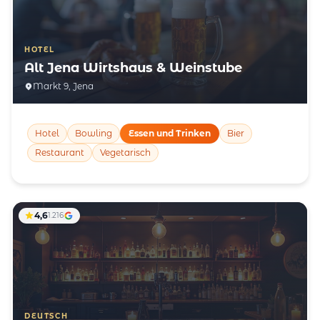
HOTEL
Alt Jena Wirtshaus & Weinstube
Markt 9, Jena
Hotel
Bowling
Essen und Trinken
Bier
Restaurant
Vegetarisch
4,6
1.216
DEUTSCH