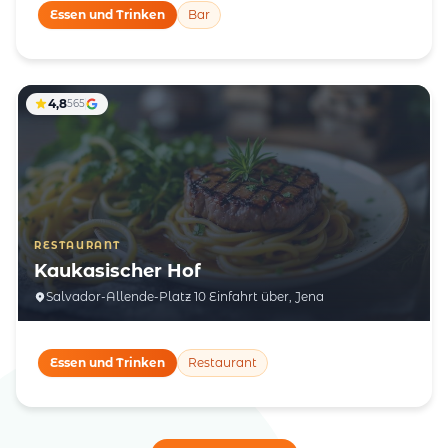
Essen und Trinken
Bar
4,8
565
RESTAURANT
Kaukasischer Hof
Salvador-Allende-Platz 10 Einfahrt über, Jena
Essen und Trinken
Restaurant