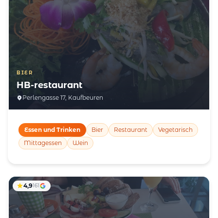
BIER
HB-restaurant
Perlengasse 17, Kaufbeuren
Essen und Trinken
Bier
Restaurant
Vegetarisch
Mittagessen
Wein
4,9
161