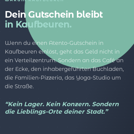
Dein Gutschein bleibt
in Kaufbeuren.
Wenn du einen Atento-Gutschein in
Kaufbeuren einlöst, geht das Geld nicht in
ein Verteilzentrum. Sondern an das Café an
der Ecke, den inhabergeführten Buchladen,
die Familien-Pizzeria, das Yoga-Studio um
die Straße.
“Kein Lager. Kein Konzern. Sondern
die Lieblings-Orte deiner Stadt.”