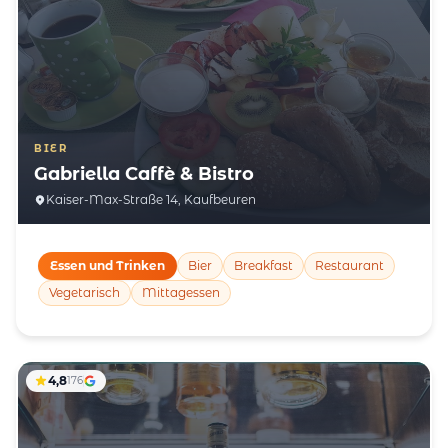
BIER
Gabriella Caffè & Bistro
Kaiser-Max-Straße 14, Kaufbeuren
Essen und Trinken
Bier
Breakfast
Restaurant
Vegetarisch
Mittagessen
4,8
176