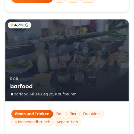
4,7
182
BAR
barfood
barfood, Alleeweg 2a, Kaufbeuren
Essen und Trinken
Bar
Bier
Breakfast
Wochenendbrunch
Vegetarisch