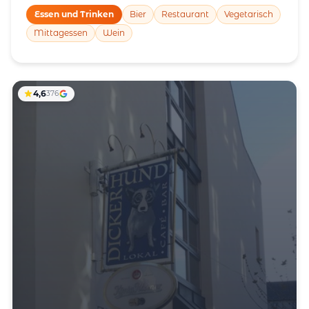
Essen und Trinken
Bier
Restaurant
Vegetarisch
Mittagessen
Wein
4,6
376