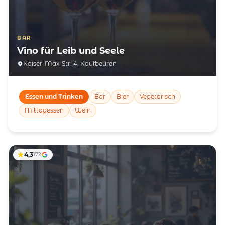
BAR
Vino für Leib und Seele
Kaiser-Max-Str. 4, Kaufbeuren
Essen und Trinken
Bar
Bier
Vegetarisch
Mittagessen
Wein
4,3
172