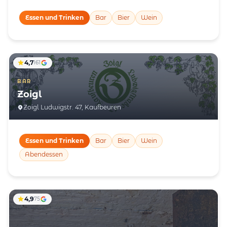
Essen und Trinken
Bar
Bier
Wein
4,7
161
BAR
Zoigl
Zoigl Ludwigstr. 47, Kaufbeuren
Essen und Trinken
Bar
Bier
Wein
Abendessen
4,9
75