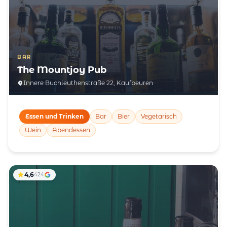
BAR
The Mountjoy Pub
Innere Buchleuthenstraße 22, Kaufbeuren
Essen und Trinken
Bar
Bier
Vegetarisch
Wein
Abendessen
4,6
424