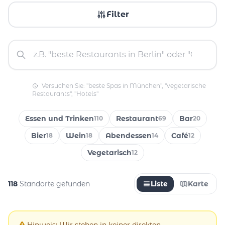
Filter
Versuchen Sie: "beste Spas in München", "vegetarische
Restaurants", "Hotels"
Essen und Trinken
Restaurant
Bar
110
69
20
Bier
Wein
Abendessen
Café
18
18
14
12
Vegetarisch
12
118
Standorte gefunden
Liste
Karte
Hinweis: Wir stehen in keiner direkten