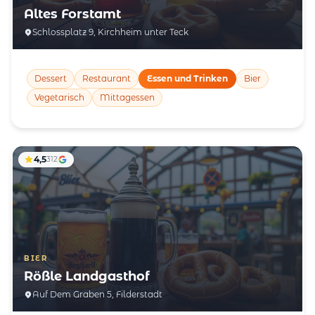
Altes Forstamt
Schlossplatz 9, Kirchheim unter Teck
Dessert
Restaurant
Essen und Trinken
Bier
Vegetarisch
Mittagessen
4,5
312
BIER
Rößle Landgasthof
Auf Dem Graben 5, Filderstadt