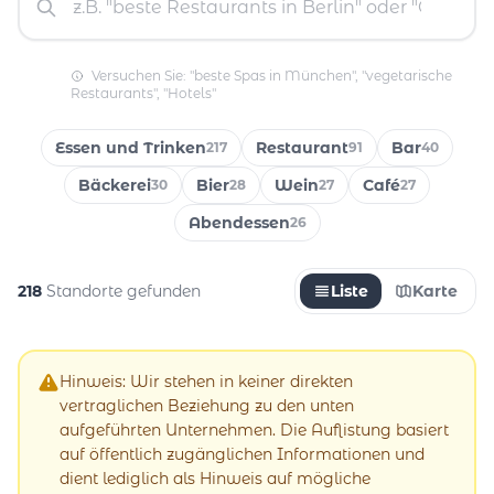
Versuchen Sie: "beste Spas in München", "vegetarische
Restaurants", "Hotels"
Essen und Trinken
Restaurant
Bar
217
91
40
Bäckerei
Bier
Wein
Café
30
28
27
27
Abendessen
26
218
Standorte gefunden
Liste
Karte
Hinweis: Wir stehen in keiner direkten
vertraglichen Beziehung zu den unten
aufgeführten Unternehmen. Die Auflistung basiert
auf öffentlich zugänglichen Informationen und
dient lediglich als Hinweis auf mögliche