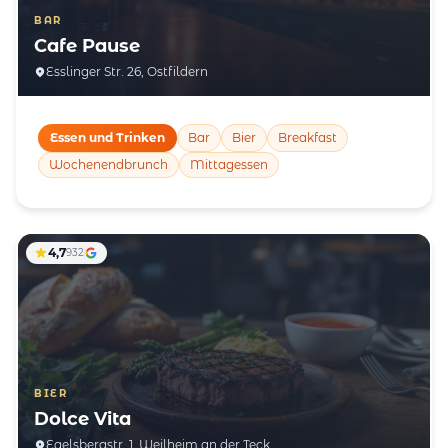
BAR
Cafe Pause
Esslinger Str. 26, Ostfildern
Essen und Trinken
Bar
Bier
Breakfast
Wochenendbrunch
Mittagessen
4,7
932
BIER
Dolce Vita
Egelsbergstr. 1, Weilheim an der Teck