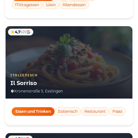
Mittagessen
Wein
Abendessen
4,7
425
ITALIENISCH
Il Sorriso
Kronenstraße 5, Esslingen
Essen und Trinken
Italienisch
Restaurant
Pizza