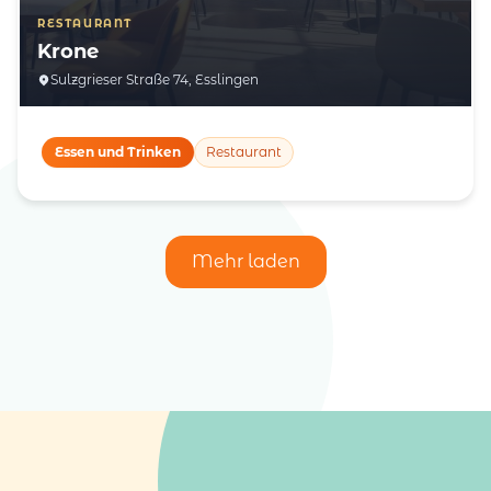
RESTAURANT
Krone
Sulzgrieser Straße 74, Esslingen
Essen und Trinken
Restaurant
Mehr laden