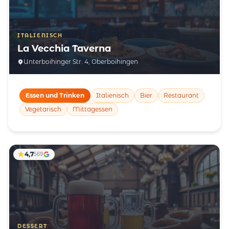
ITALIENISCH
La Vecchia Taverna
Unterboihinger Str. 4, Oberboihingen
Essen und Trinken
Italienisch
Bier
Restaurant
Vegetarisch
Mittagessen
4,7
569
DESSERT