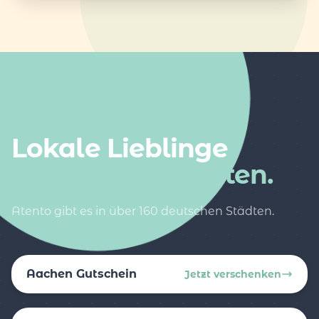
AUCH IN DEINER NÄHE
Lokale Lieblinge
in weiteren Städten.
Atento gibt es in über 160 deutschen Städten.
Aachen Gutschein
Jetzt verschenken