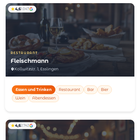
4,6
1.047
RESTAURANT
Fleischmann
Kollwitzstr. 1, Esslingen
Essen und Trinken
Restaurant
Bar
Bier
Wein
Abendessen
4,6
2.742