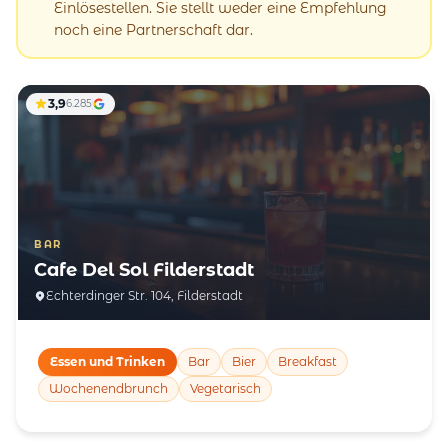
Einlösestellen. Sie stellt weder eine Empfehlung
noch eine Partnerschaft dar.
3,9
6.285
BAR
Cafe Del Sol Filderstadt
Echterdinger Str. 104, Filderstadt
Essen und Trinken
Bar
Bier
Breakfast
Wochenendbrunch
Vegetarisch