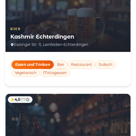
BIER
Kashmir Echterdingen
Esslinger Str. 11, Leinfelden-Echterdingen
Essen und Trinken
Bier
Restaurant
Indisch
Vegetarisch
Mittagessen
4,5
573