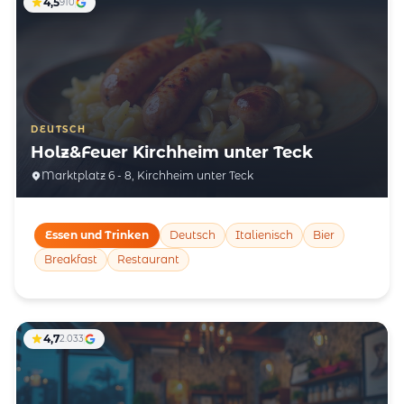
4,5
910
DEUTSCH
Holz&Feuer Kirchheim unter Teck
Marktplatz 6 - 8, Kirchheim unter Teck
Essen und Trinken
Deutsch
Italienisch
Bier
Breakfast
Restaurant
4,7
2.033