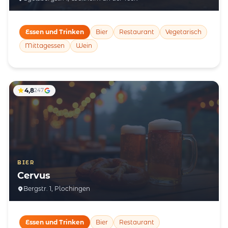
Essen und Trinken
Bier
Restaurant
Vegetarisch
Mittagessen
Wein
4,8
247
BIER
Cervus
Bergstr. 1, Plochingen
Essen und Trinken
Bier
Restaurant