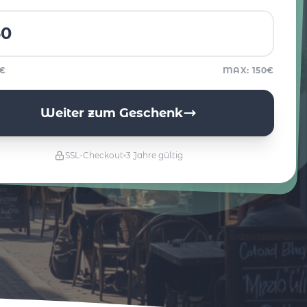
5€
MAX: 150€
Weiter zum Geschenk
SSL-Checkout
3 Jahre gültig