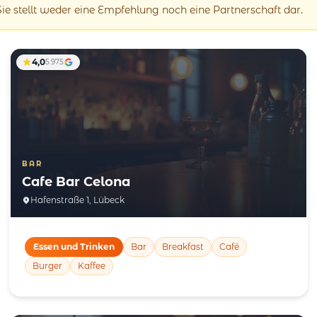
 Sie stellt weder eine Empfehlung noch eine Partnerschaft dar.
4,0
5.975
BAR
Cafe Bar Celona
Hafenstraße 1, Lübeck
Essen und Trinken
Bar
Breakfast
Café
Burger
Kaffee