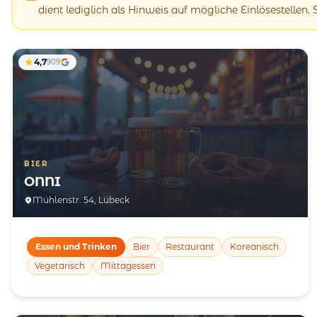
dient lediglich als Hinweis auf mögliche Einlösestellen.
4,7
909
BIER
ONNI
Mühlenstr. 54, Lübeck
Essen und Trinken
Bier
Restaurant
Koreanisch
Vegetarisch
Mittagessen