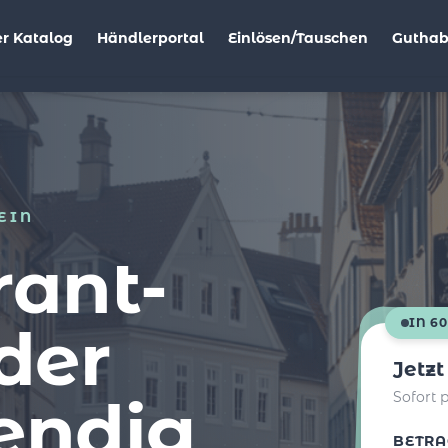
r Katalog
Händlerportal
Einlösen/Tauschen
Gutha
EIN
rant-
der
IN 6
Jetz
endig
Sofort 
BETRA