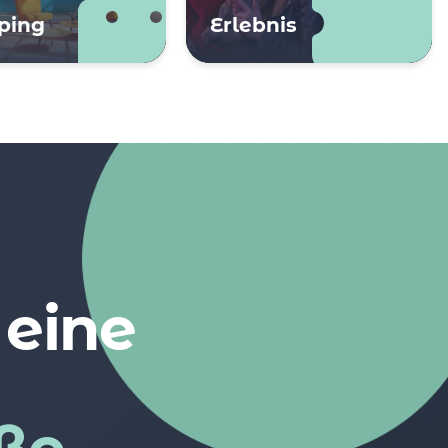
ping
Erlebnis
 eine