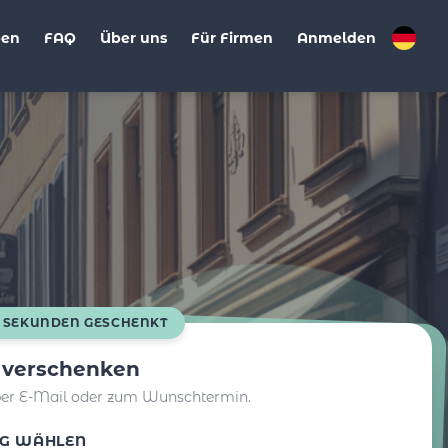
ben
FAQ
Über uns
Für Firmen
Anmelden
0 SEKUNDEN GESCHENKT
t verschenken
per E-Mail oder zum Wunschtermin.
G WÄHLEN