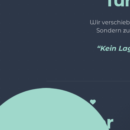
fü
Wir verschieb
Sondern zu
“Kein Lag
über