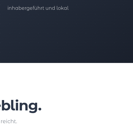
inhabergeführt und lokal
bling.
reicht.