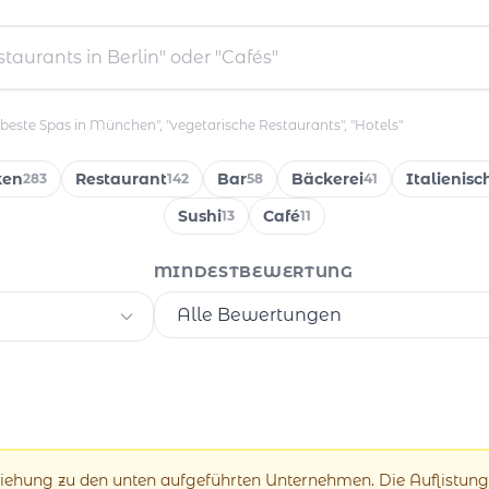
"beste Spas in München", "vegetarische Restaurants", "Hotels"
ken
Restaurant
Bar
Bäckerei
Italienisc
283
142
58
41
Sushi
Café
13
11
MINDESTBEWERTUNG
eziehung zu den unten aufgeführten Unternehmen. Die Auflistung