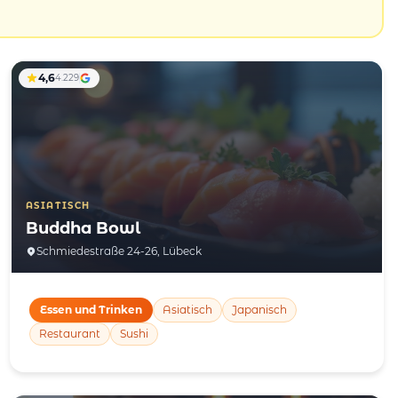
4,6
4.229
ASIATISCH
Buddha Bowl
Schmiedestraße 24-26, Lübeck
Essen und Trinken
Asiatisch
Japanisch
Restaurant
Sushi