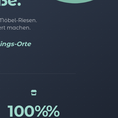
ße.
 Möbel-Riesen.
ert machen.
lings-Orte
100%%