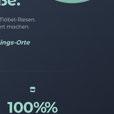
ße.
 Möbel-Riesen.
ert machen.
lings-Orte
100%%