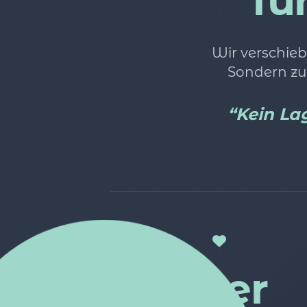
fü
Wir verschieb
Sondern zu
“Kein Lag
über