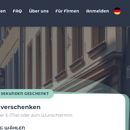
ben
FAQ
Über uns
Für Firmen
Anmelden
0 SEKUNDEN GESCHENKT
t verschenken
per E-Mail oder zum Wunschtermin.
G WÄHLEN