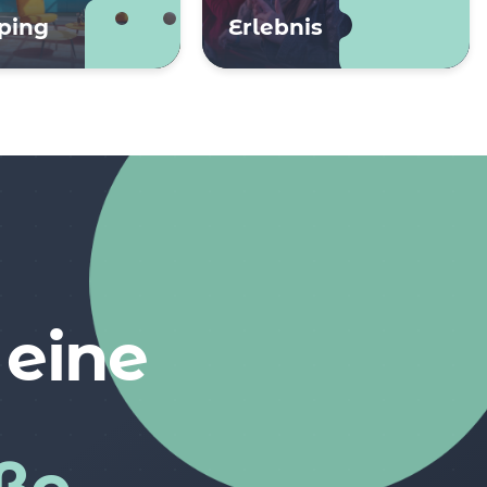
ping
Erlebnis
 eine