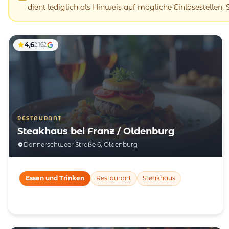
dient lediglich als Hinweis auf mögliche Einlösestellen.
4,6
2.162
RESTAURANT
Steakhaus bei Franz / Oldenburg
Donnerschweer Straße 6, Oldenburg
Essen und Trinken
Restaurant
Steakhaus