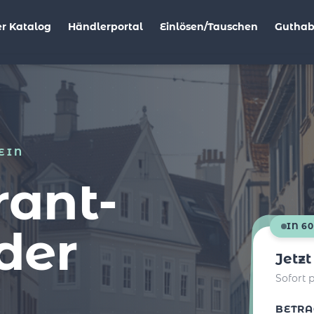
r Katalog
Händlerportal
Einlösen/Tauschen
Gutha
EIN
rant-
der
IN 6
Jetz
Sofort 
BETRA