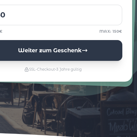
5€
MAX: 150€
Weiter zum Geschenk
SSL-Checkout
3 Jahre gültig