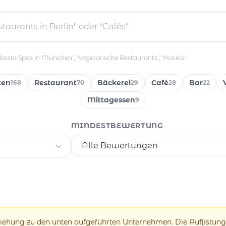
"beste Spas in München", "vegetarische Restaurants", "Hotels"
ken
Restaurant
Bäckerei
Café
Bar
168
70
29
28
22
Mittagessen
9
MINDESTBEWERTUNG
eziehung zu den unten aufgeführten Unternehmen. Die Auflistung