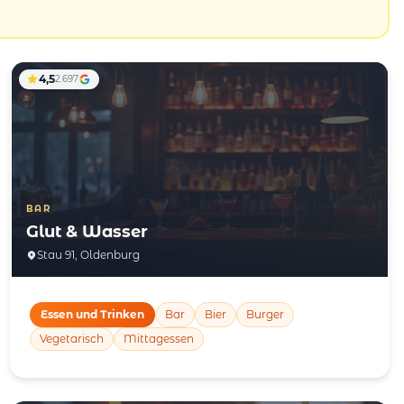
4,5
2.697
BAR
Glut & Wasser
Stau 91, Oldenburg
Essen und Trinken
Bar
Bier
Burger
Vegetarisch
Mittagessen