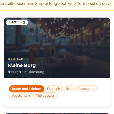
 Sie stellt weder eine Empfehlung noch eine Partnerschaft dar.
4,7
1.935
DEUTSCH
Kleine Burg
Burgstr. 2, Oldenburg
Essen und Trinken
Deutsch
Bier
Restaurant
Vegetarisch
Mittagessen