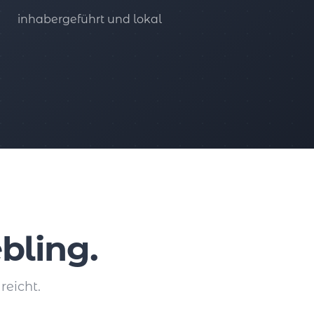
inhabergeführt und lokal
bling.
reicht.