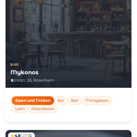
BAR
Mykonos
Innstr. 26, Rosenheim
Essen und Trinken
Bar
Bier
Mittagessen
Wein
Abendessen
4,8
1.257