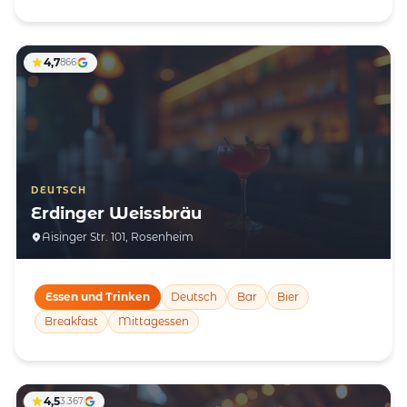
4,7
866
DEUTSCH
Erdinger Weissbräu
Aisinger Str. 101, Rosenheim
Essen und Trinken
Deutsch
Bar
Bier
Breakfast
Mittagessen
4,5
3.367