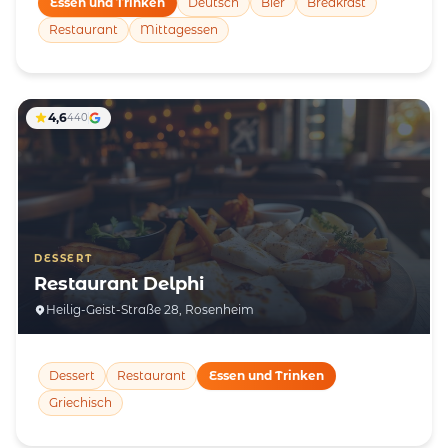
Essen und Trinken
Deutsch
Bier
Breakfast
Restaurant
Mittagessen
4,6
440
DESSERT
Restaurant Delphi
Heilig-Geist-Straße 28, Rosenheim
Dessert
Restaurant
Essen und Trinken
Griechisch