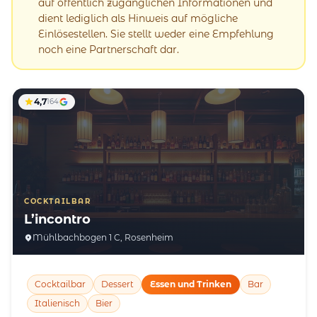
auf öffentlich zugänglichen Informationen und
dient lediglich als Hinweis auf mögliche
Einlösestellen. Sie stellt weder eine Empfehlung
noch eine Partnerschaft dar.
4,7
164
COCKTAILBAR
L’incontro
Mühlbachbogen 1 C, Rosenheim
Cocktailbar
Dessert
Essen und Trinken
Bar
Italienisch
Bier