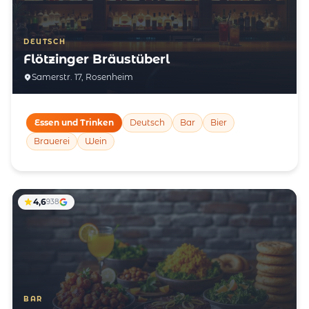
DEUTSCH
Flötzinger Bräustüberl
Samerstr. 17, Rosenheim
Essen und Trinken
Deutsch
Bar
Bier
Brauerei
Wein
4,6
938
BAR