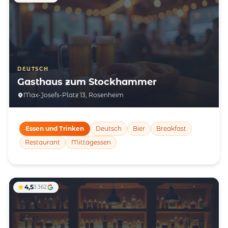
DEUTSCH
Gasthaus zum Stockhammer
Max-Josefs-Platz 13, Rosenheim
Essen und Trinken
Deutsch
Bier
Breakfast
Restaurant
Mittagessen
4,5
3.362