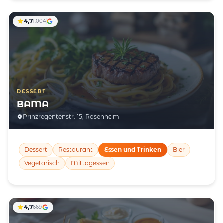
4,7
1.004
DESSERT
BAMA
Prinzregentenstr. 15, Rosenheim
Dessert
Restaurant
Essen und Trinken
Bier
Vegetarisch
Mittagessen
4,7
669