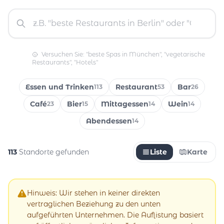
Versuchen Sie: "beste Spas in München", "vegetarische
Restaurants", "Hotels"
Essen und Trinken
Restaurant
Bar
113
53
26
Café
Bier
Mittagessen
Wein
23
15
14
14
Abendessen
14
113
Standorte gefunden
Liste
Karte
Hinweis: Wir stehen in keiner direkten
vertraglichen Beziehung zu den unten
aufgeführten Unternehmen. Die Auflistung basiert