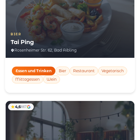
BIER
Tai Ping
Rosenheimer Str. 62, Bad Aibling
Essen und Trinken
Bier
Restaurant
Vegetarisch
Mittagessen
Wein
4,6
667