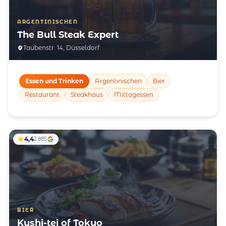
ARGENTINISCHEN
The Bull Steak Expert
Taubenstr. 14, Düsseldorf
Essen und Trinken
Argentinischen
Bier
Restaurant
Steakhaus
Mittagessen
4,4
2.885
BIER
Kushi-tei of Tokyo