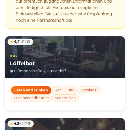
auf öffentlich zugänglichen Informationen und
dient lediglich als Hinweis auf mögliche
Einlösestellen. Sie stellt weder eine Empfehlung
noch eine Partnerschaft dar.
4,4
1.414
BAR
Löffelbar
Tußmannstraße 3, Düsseldorf
Essen und Trinken
Bar
Bier
Breakfast
Wochenendbrunch
Vegetarisch
4,2
4.657