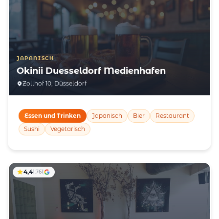
JAPANISCH
Okinii Duesseldorf Medienhafen
Zollhof 10, Düsseldorf
Essen und Trinken
Japanisch
Bier
Restaurant
Sushi
Vegetarisch
4,4
1.761