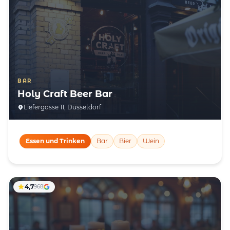
BAR
Holy Craft Beer Bar
Liefergasse 11, Düsseldorf
Essen und Trinken
Bar
Bier
Wein
4,7
968