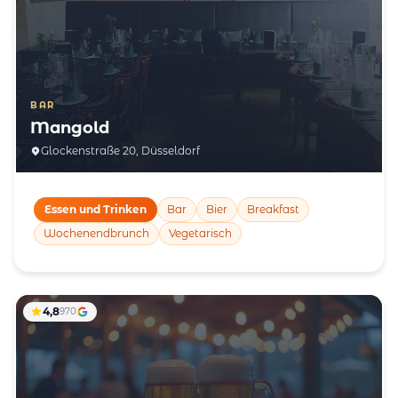
BAR
Mangold
Glockenstraße 20, Düsseldorf
Essen und Trinken
Bar
Bier
Breakfast
Wochenendbrunch
Vegetarisch
4,8
970