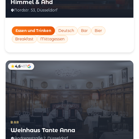
Himmel & Ähd
Nordstr. 53, Düsseldorf
Essen und Trinken
Deutsch
Bar
Bier
Breakfast
Mittagessen
4,6
407
BAR
Weinhaus Tante Anna
Andreasstraße 2, Düsseldorf