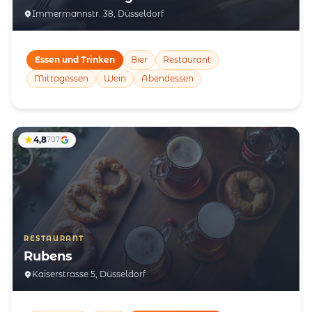
Immermannstr. 38, Düsseldorf
Essen und Trinken
Bier
Restaurant
Mittagessen
Wein
Abendessen
4,8
707
RESTAURANT
Rubens
Kaiserstrasse 5, Düsseldorf