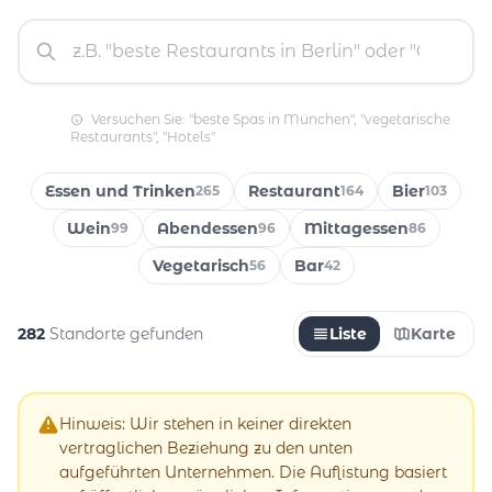
Versuchen Sie: "beste Spas in München", "vegetarische
Restaurants", "Hotels"
Essen und Trinken
Restaurant
Bier
265
164
103
Wein
Abendessen
Mittagessen
99
96
86
Vegetarisch
Bar
56
42
282
Standorte gefunden
Liste
Karte
Hinweis: Wir stehen in keiner direkten
vertraglichen Beziehung zu den unten
aufgeführten Unternehmen. Die Auflistung basiert