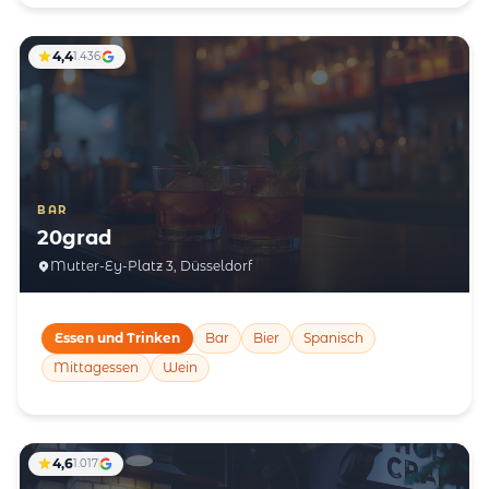
4,4
1.436
BAR
20grad
Mutter-Ey-Platz 3, Düsseldorf
Essen und Trinken
Bar
Bier
Spanisch
Mittagessen
Wein
4,6
1.017