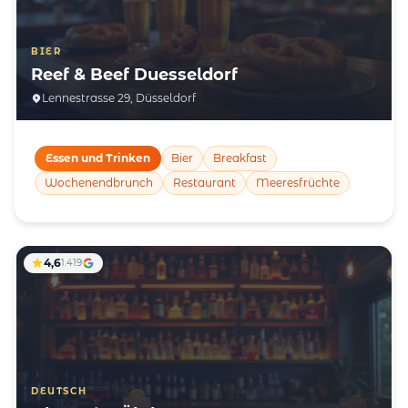
BIER
Reef & Beef Duesseldorf
Lennestrasse 29, Düsseldorf
Essen und Trinken
Bier
Breakfast
Wochenendbrunch
Restaurant
Meeresfrüchte
4,6
1.419
DEUTSCH