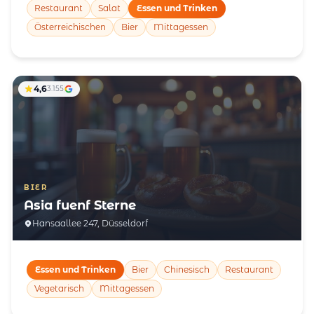
Restaurant
Salat
Essen und Trinken
Österreichischen
Bier
Mittagessen
4,6
3.155
BIER
Asia fuenf Sterne
Hansaallee 247, Düsseldorf
Essen und Trinken
Bier
Chinesisch
Restaurant
Vegetarisch
Mittagessen