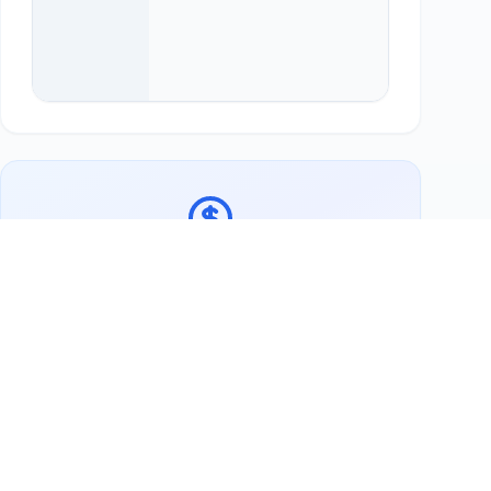
Bereit, Chalet Suisse zu unterstützen?
Jetzt Berlin Gutschein kaufen
Weitere Tauschpartner
Ihr Berlin Gutschein ist bei über Tausende+