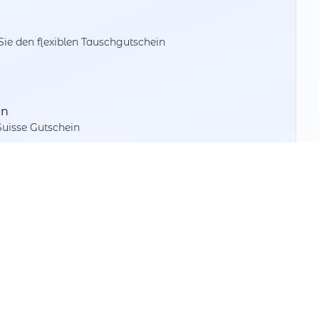
e den flexiblen Tauschgutschein
en
Suisse Gutschein
beim Bezahlen
Wert aufteilen
Nutzen Sie Teilbeträge bei verschiedenen
Partnern