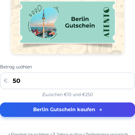
Betrag wählen
€
Zwischen €10 und €250
Berlin Gutschein kaufen
→
✓
Flexibel tauschbar
✓
3 Jahre gültig
✓
Teilbeträge möglich