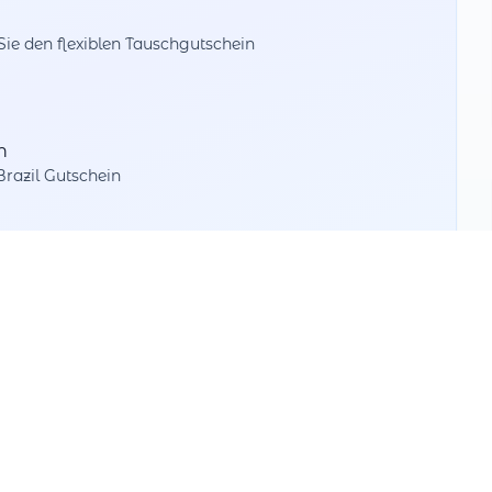
e den flexiblen Tauschgutschein
n
razil Gutschein
beim Bezahlen
Wert aufteilen
Nutzen Sie Teilbeträge bei verschiedenen
Partnern
Mehrfach tauschbar