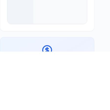
Bereit, Coppa Brazil zu unterstützen?
Jetzt Weihnachtsgutschein
kaufen
Weitere Tauschpartner