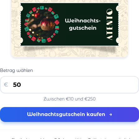
Betrag wählen
€
Zwischen €10 und €250
Weihnachtsgutschein kaufen
→