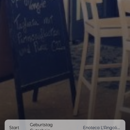
Geburtstag
Start
/
/
Enoteca L‘Angolino