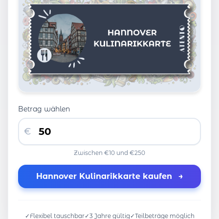
Betrag wählen
€
Zwischen €10 und €250
Hannover Kulinarikkarte kaufen
→
✓
Flexibel tauschbar
✓
3 Jahre gültig
✓
Teilbeträge möglich