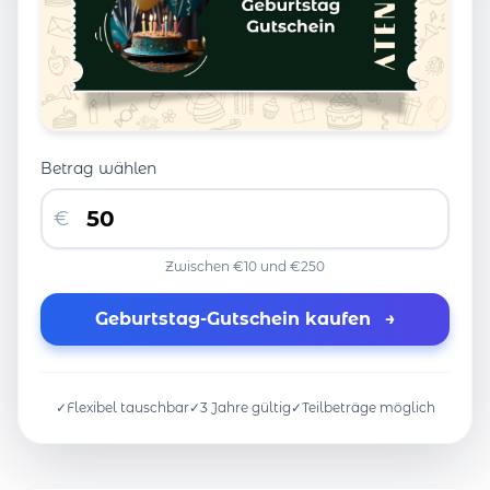
Betrag wählen
€
Zwischen €10 und €250
Geburtstag-Gutschein kaufen
→
✓
Flexibel tauschbar
✓
3 Jahre gültig
✓
Teilbeträge möglich