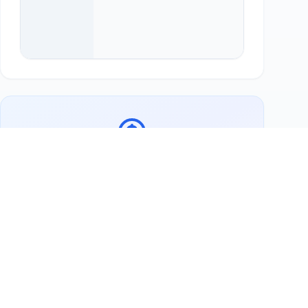
Bereit, Thalia zu unterstützen?
Jetzt Erfurt Gutschein kaufen
Weitere Tauschpartner
Ihr Erfurt Gutschein ist bei über Dutzende+