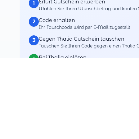
Erfurt Gutschein erwerben
1
Wählen Sie Ihren Wunschbetrag und kaufen Si
Code erhalten
2
Ihr Tauschcode wird per E-Mail zugestellt
Gegen Thalia Gutschein tauschen
3
Tauschen Sie Ihren Code gegen einen Thalia 
Bei Thalia einlösen
4
Verwenden Sie Ihren getauschten Gutschein 
Ihre Tausch-Vorteile
Maximale Flexibilität
Tauschen Sie gegen über Dutzende+ Partner
3 Jahre Zeit