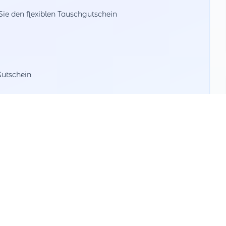
e den flexiblen Tauschgutschein
Gutschein
beim Bezahlen
Wert aufteilen
Nutzen Sie Teilbeträge bei verschiedenen
Partnern
Mehrfach tauschbar