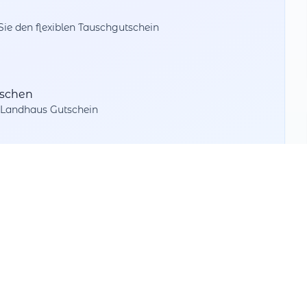
e den flexiblen Tauschgutschein
uschen
r-Landhaus Gutschein
beim Bezahlen
Wert aufteilen
Nutzen Sie Teilbeträge bei verschiedenen
Partnern
Mehrfach tauschbar