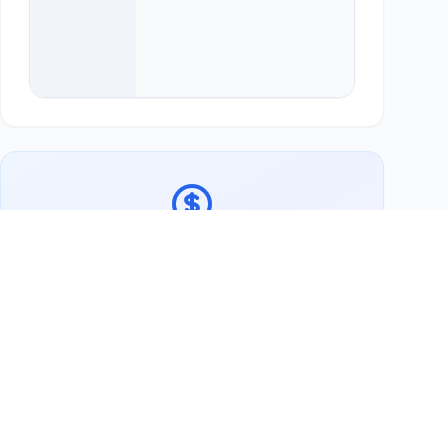
Bereit, Vichter-Landhaus zu unterstützen?
Jetzt Aachen Kulinarikkarte
kaufen
Weitere Tauschpartner