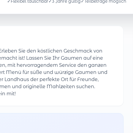
✓
Flexibel tauschbar
✓
3 Jahre gültig
✓
Teilbeträge möglich
 Erleben Sie den köstlichen Geschmack von
emacht ist! Lassen Sie Ihr Gaumen auf eine
en, mit hervorragendem Service den ganzen
kert Menü für süße und würzige Gaumen und
er Landhaus der perfekte Ort für Freunde,
romen und originelle Mahlzeiten suchen.
in mit!