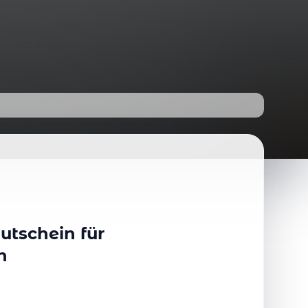
utschein für
n