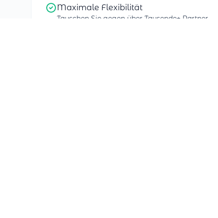
Maximale Flexibilität
Tauschen Sie gegen über Tausende+ Partner
3 Jahre Zeit
Kein Stress - tauschen Sie wann Sie möchten