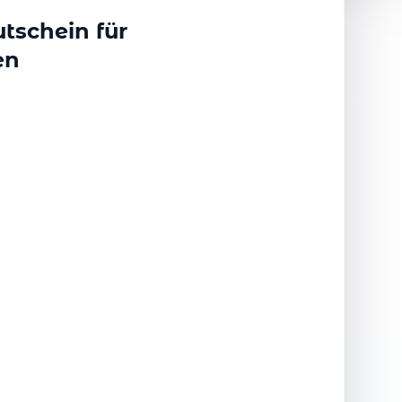
tschein für
en