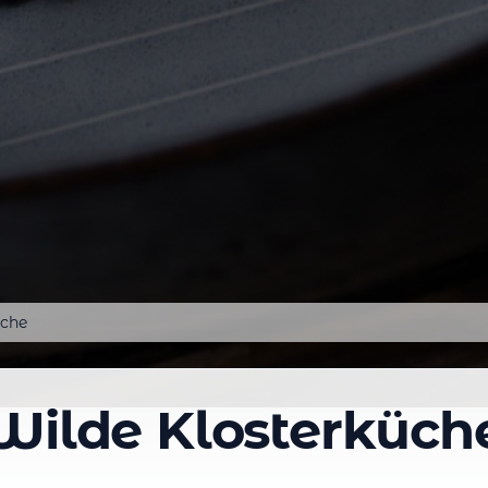
üche
Wilde Klosterküch