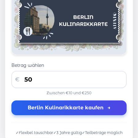
Betrag wählen
€
Zwischen €10 und €250
Berlin Kulinarikkarte kaufen
→
✓
Flexibel tauschbar
✓
3 Jahre gültig
✓
Teilbeträge möglich