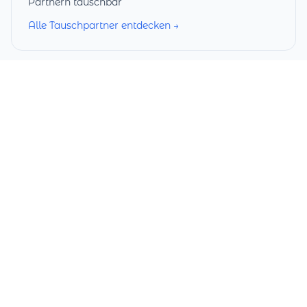
Partnern tauschbar
Alle Tauschpartner entdecken →
Services
Startseite
Meine Geschenkkarte
Katalog