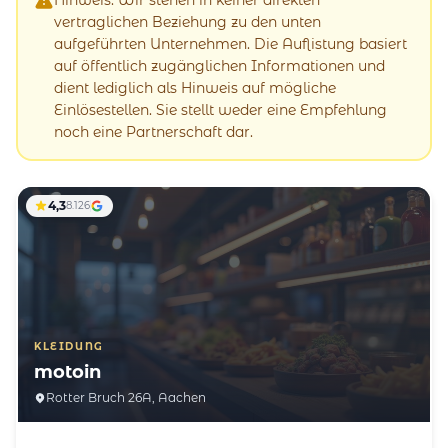
vertraglichen Beziehung zu den unten
aufgeführten Unternehmen. Die Auflistung basiert
auf öffentlich zugänglichen Informationen und
dient lediglich als Hinweis auf mögliche
Einlösestellen. Sie stellt weder eine Empfehlung
noch eine Partnerschaft dar.
4,3
8.126
KLEIDUNG
motoin
Rotter Bruch 26A, Aachen