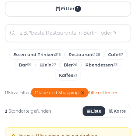
Filter
1
Essen und Trinken
Restaurant
Café
315
128
67
Bar
Wein
Bier
Abendessen
59
27
26
23
Kaffee
21
Aktive Filter:
Mode und Shopping
Alle entfernen
2
Standorte gefunden
Liste
Karte
Hinweis: Wir stehen in keiner direkten