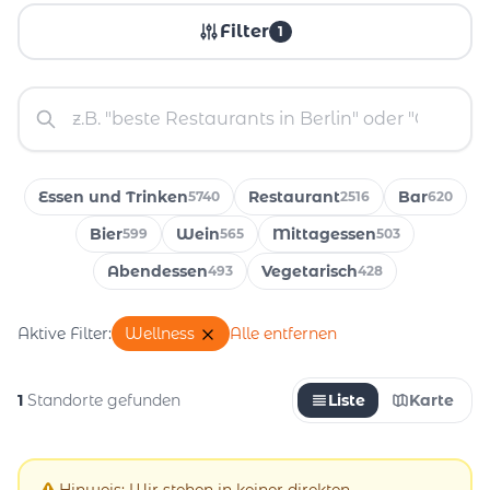
Filter
1
Essen und Trinken
Restaurant
Bar
5740
2516
620
Bier
Wein
Mittagessen
599
565
503
Abendessen
Vegetarisch
493
428
Aktive Filter:
Wellness
Alle entfernen
1
Standorte gefunden
Liste
Karte
Hinweis: Wir stehen in keiner direkten