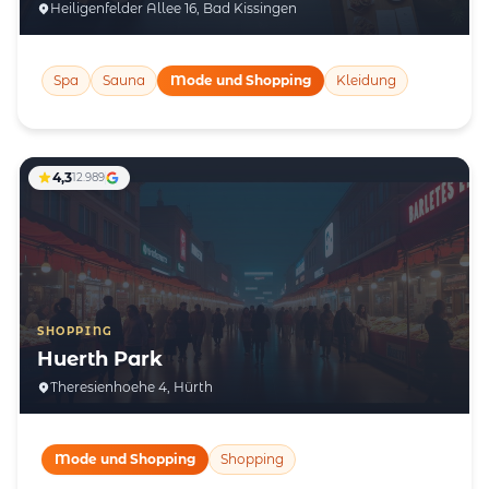
Heiligenfelder Allee 16, Bad Kissingen
Spa
Sauna
Mode und Shopping
Kleidung
4,3
12.989
SHOPPING
Huerth Park
Theresienhoehe 4, Hürth
Mode und Shopping
Shopping