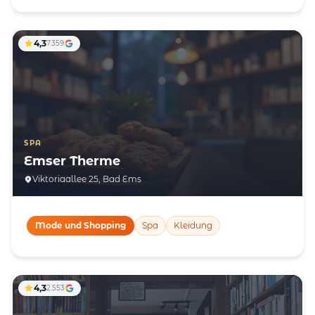
4,3
7.359
SPA
Emser Therme
Viktoriaallee 25, Bad Ems
Mode und Shopping
Spa
Kleidung
4,3
2.553