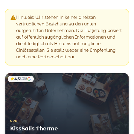
Hinweis: Wir stehen in keiner direkten
vertraglichen Beziehung zu den unten
aufgeführten Unternehmen. Die Auflistung basiert
auf öffentlich zugänglichen Informationen und
dient lediglich als Hinweis auf mögliche
Einlösestellen. Sie stellt weder eine Empfehlung
noch eine Partnerschaft dar.
4,5
6.318
SPA
KissSalis Therme