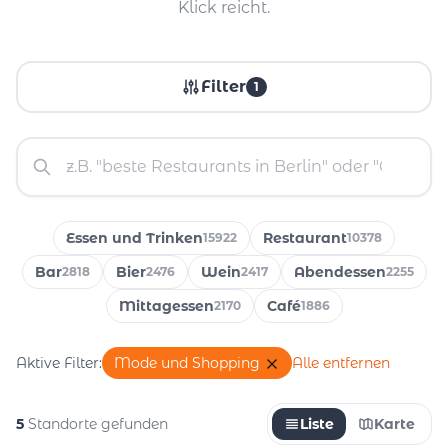
Klick reicht.
Filter
1
Essen und Trinken
Restaurant
15922
10378
Bar
Bier
Wein
Abendessen
2818
2476
2417
2255
Mittagessen
Café
2170
1886
Aktive Filter:
Mode und Shopping
Alle entfernen
5
Standorte gefunden
Liste
Karte