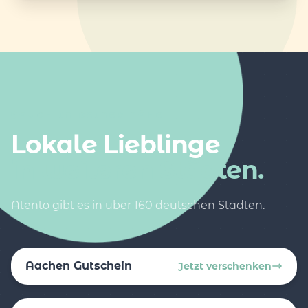
AUCH IN DEINER NÄHE
Lokale Lieblinge
in weiteren Städten.
Atento gibt es in über 160 deutschen Städten.
Aachen Gutschein
Jetzt verschenken