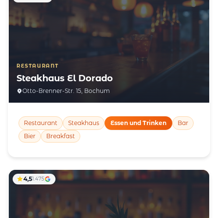
RESTAURANT
Steakhaus El Dorado
Otto-Brenner-Str. 15, Bochum
Restaurant
Steakhaus
Essen und Trinken
Bar
Bier
Breakfast
4,5
1.475