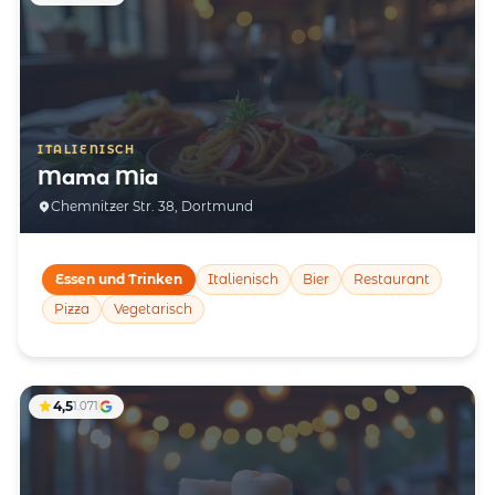
ITALIENISCH
Mama Mia
Chemnitzer Str. 38, Dortmund
Essen und Trinken
Italienisch
Bier
Restaurant
Pizza
Vegetarisch
4,5
1.071