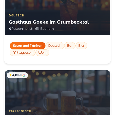
DEUTSCH
Gasthaus Goeke im Grumbecktal
Josephinenstr. 65, Bochum
Essen und Trinken
Deutsch
Bar
Bier
Mittagessen
Wein
4,8
870
ITALIENISCH