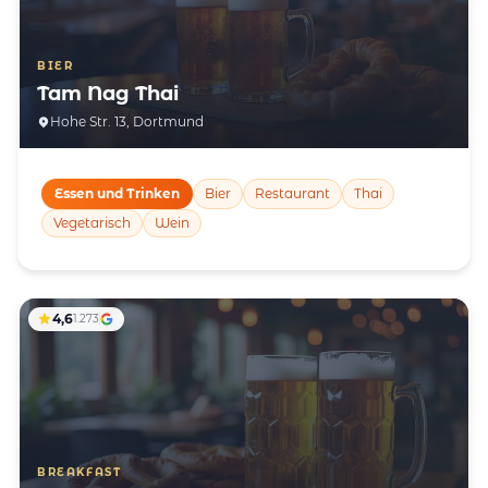
BIER
Tam Nag Thai
Hohe Str. 13, Dortmund
Essen und Trinken
Bier
Restaurant
Thai
Vegetarisch
Wein
4,6
1.273
BREAKFAST