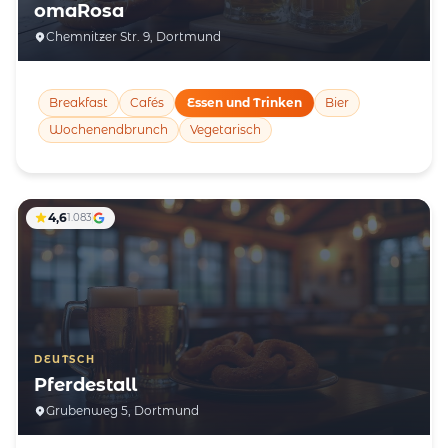
omaRosa
Chemnitzer Str. 9, Dortmund
Breakfast
Cafés
Essen und Trinken
Bier
Wochenendbrunch
Vegetarisch
4,6
1.083
DEUTSCH
Pferdestall
Grubenweg 5, Dortmund