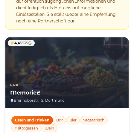
auf öffentlich zugänglichen Informationen und
dient lediglich als Hinweis auf mögliche
Einlösestellen. Sie stellt weder eine Empfehlung
noch eine Partnerschaft dar.
4,4
5.935
BAR
MemorieZ
Brennaborstr. 12, Dortmund
Essen und Trinken
Bar
Bier
Vegetarisch
Mittagessen
Wein