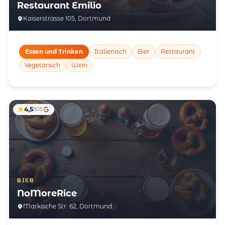
Restaurant Emilio
Kaiserstrasse 105, Dortmund
Essen und Trinken
Italienisch
Bier
Restaurant
Vegetarisch
Wein
4,5
805
BIER
NoMoreRice
Markische Str. 62, Dortmund