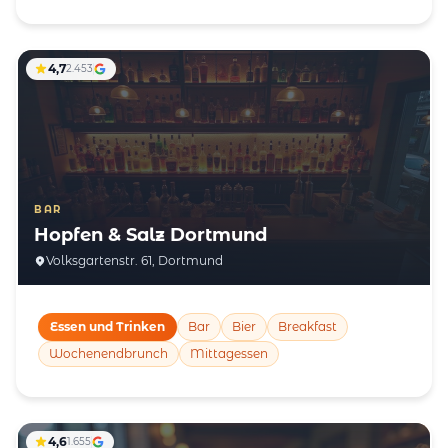
4,7
2.453
BAR
Hopfen & Salz Dortmund
Volksgartenstr. 61, Dortmund
Essen und Trinken
Bar
Bier
Breakfast
Wochenendbrunch
Mittagessen
4,6
1.655