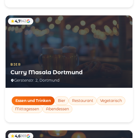
4,7
842
BIER
Curry Masala Dortmund
Gerstenstr. 2, Dortmund
Essen und Trinken
Bier
Restaurant
Vegetarisch
Mittagessen
Abendessen
4,6
969