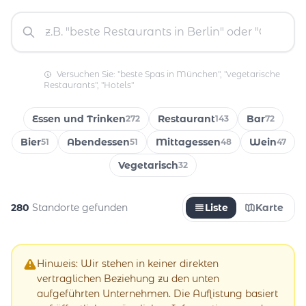
Versuchen Sie: "beste Spas in München", "vegetarische
Restaurants", "Hotels"
Essen und Trinken
Restaurant
Bar
272
143
72
Bier
Abendessen
Mittagessen
Wein
51
51
48
47
Vegetarisch
32
280
Standorte gefunden
Liste
Karte
Hinweis: Wir stehen in keiner direkten
vertraglichen Beziehung zu den unten
aufgeführten Unternehmen. Die Auflistung basiert