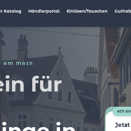
r Katalog
Händlerportal
Einlösen/Tauschen
Gutha
T AM MAIN
in für
e
IN 6
linge in
Jetz