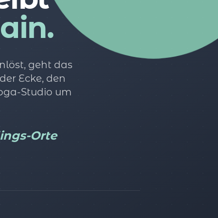
ain.
löst, geht das
 der Ecke, den
Yoga-Studio um
lings-Orte