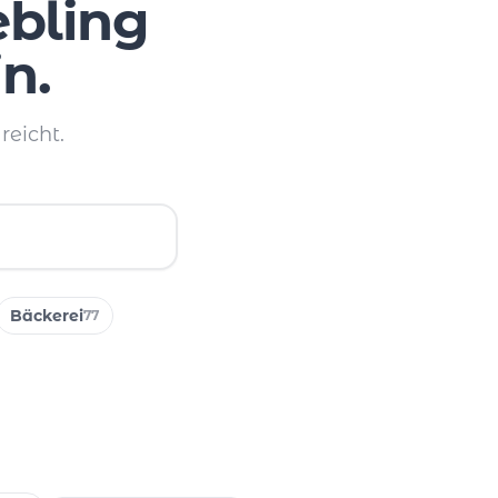
ebling
n.
reicht.
Bäckerei
77