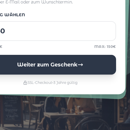
per E-Mail oder zum Wunschtermin.
G WÄHLEN
5€
MAX: 150€
Weiter zum Geschenk
SSL-Checkout
3 Jahre gültig