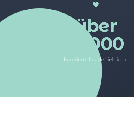
über
15.000
kuratierte lokale Lieblinge