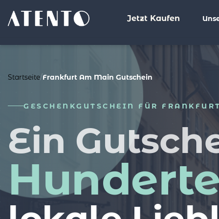
Jetzt Kaufen
Unse
%>
Startseite
/
Frankfurt Am Main Gutschein
GESCHENKGUTSCHEIN FÜR FRANKFUR
Ein Gutsche
Hundert
lokale Lieb