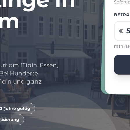
Sofort 
am
BETRA
€
MIN: 1
urt am Main. Essen,
 Bei Hunderte
Main und ganz
3 Jahre gültig
lisierung