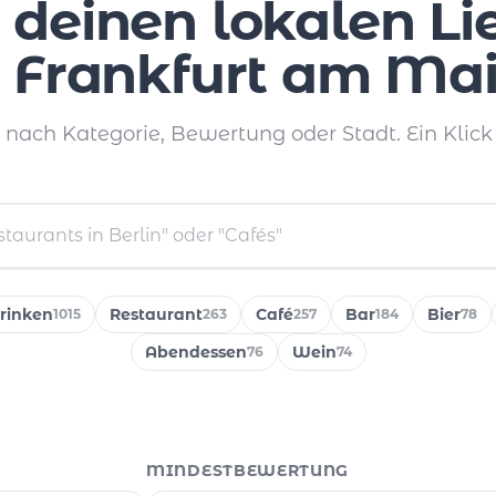
 deinen lokalen Li
n Frankfurt am Mai
e nach Kategorie, Bewertung oder Stadt. Ein Klick 
rinken
Restaurant
Café
Bar
Bier
1015
263
257
184
78
Abendessen
Wein
76
74
MINDESTBEWERTUNG