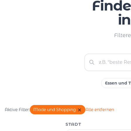
Finde
i
Filter
Essen und T
Aktive Filter:
Mode und Shopping
Alle entfernen
STADT