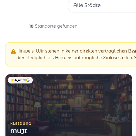
Alle Städte
10
Standorte gefunden
Hinweis: Wir stehen in keiner direkten vertraglichen B
dient lediglich als Hinweis auf mögliche Einlösestellen.
4,4
678
KLEIDUNG
MUJI