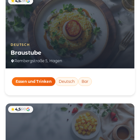
4,6
291
DEUTSCH
Braustube
Rembergstraße 5, Hagen
Essen und Trinken
Deutsch
Bar
4,5
610