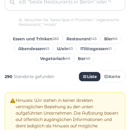
Versuchen Sie: "beste Spas in München", "vegetarische
Restaurants", "Hotels"
Essen und Trinken
Restaurant
Bier
282
143
66
Abendessen
Wein
Mittagessen
65
63
61
Vegetarisch
Bar
40
40
290
Standorte gefunden
Liste
Karte
Hinweis: Wir stehen in keiner direkten
vertraglichen Beziehung zu den unten
aufgeführten Unternehmen. Die Auflistung basiert
auf öffentlich zugänglichen Informationen und
dient lediglich als Hinweis auf mögliche