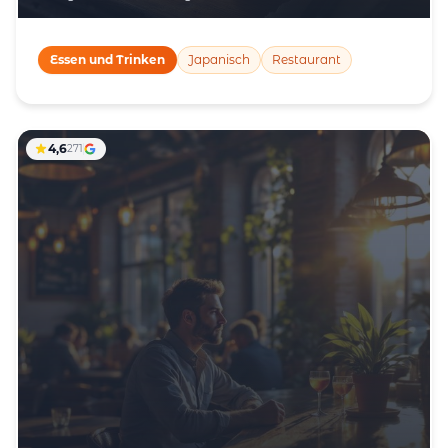
Essen und Trinken
Japanisch
Restaurant
4,6
271