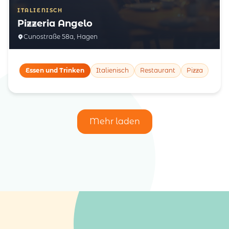
ITALIENISCH
Pizzeria Angelo
Cunostraße 58a, Hagen
Essen und Trinken
Italienisch
Restaurant
Pizza
Mehr laden