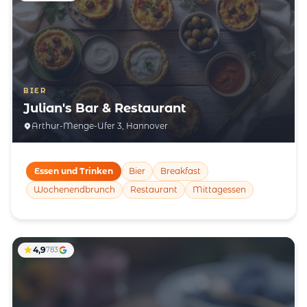
BIER
Julian's Bar & Restaurant
Arthur-Menge-Ufer 3, Hannover
Essen und Trinken
Bier
Breakfast
Wochenendbrunch
Restaurant
Mittagessen
4,9
783