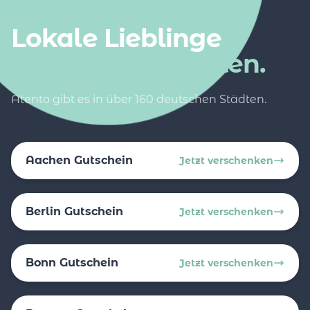
AUCH IN DEINER NÄHE
Lokale Lieblinge
in weiteren Städten.
Atento gibt es in über 160 deutschen Städten.
Aachen Gutschein
Jetzt verschenken
Berlin Gutschein
Jetzt verschenken
Bonn Gutschein
Jetzt verschenken