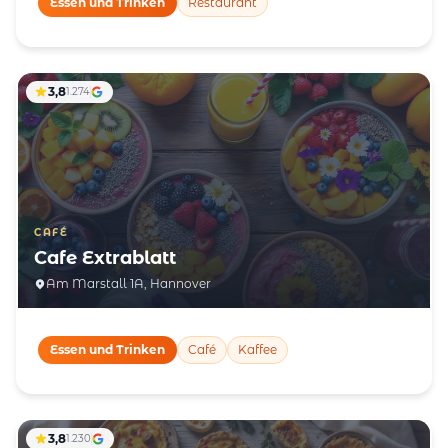
Essen und Trinken
Restaurant
3,8
1.274
CAFÉ
Cafe Extrablatt
Am Marstall 1A, Hannover
Essen und Trinken
Café
Kaffee
3,8
1.230