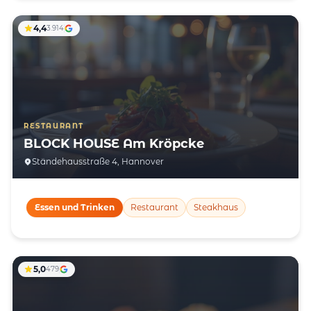
4,4
3.914
RESTAURANT
BLOCK HOUSE Am Kröpcke
Ständehausstraße 4, Hannover
Essen und Trinken
Restaurant
Steakhaus
5,0
479