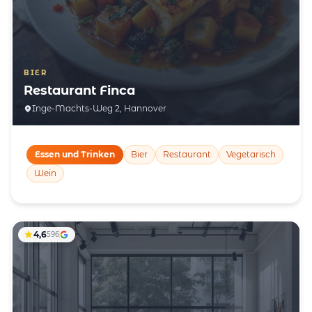
BIER
Restaurant Finca
Inge-Machts-Weg 2, Hannover
Essen und Trinken
Bier
Restaurant
Vegetarisch
Wein
4,6
596