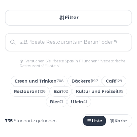
Filter
Versuchen Sie: "beste Spas in München", "vegetarische
Restaurants", "Hotels"
Essen und Trinken
Bäckerei
Café
708
197
129
Restaurant
Bar
Kultur und Freizeit
126
102
85
Bier
Wein
41
41
735
Standorte gefunden
Liste
Karte