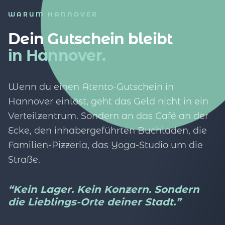
WARUM HANNOVER
Dein Gutschein bleibt
in Hannover.
Wenn du einen Atento-Gutschein in
Hannover einlöst, geht das Geld nicht in ein
Verteilzentrum. Sondern an das Café an der
Ecke, den inhabergeführten Buchladen, die
Familien-Pizzeria, das Yoga-Studio um die
Straße.
“Kein Lager. Kein Konzern. Sondern
die Lieblings-Orte deiner Stadt.”