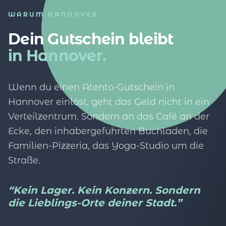
WARUM HANNOVER
Dein Gutschein bleibt
in Hannover.
Wenn du einen Atento-Gutschein in
Hannover einlöst, geht das Geld nicht in ein
Verteilzentrum. Sondern an das Café an der
Ecke, den inhabergeführten Buchladen, die
Familien-Pizzeria, das Yoga-Studio um die
Straße.
“Kein Lager. Kein Konzern. Sondern
die Lieblings-Orte deiner Stadt.”