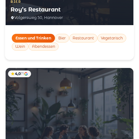
BIER
Roy’s Restaurant
Volgersweg 50, Hannover
Essen und Trinken
Bier
Restaurant
Vegetarisch
Wein
Abendessen
4,0
71