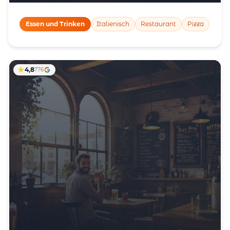
Essen und Trinken
Italienisch
Restaurant
Pizza
4,8
776