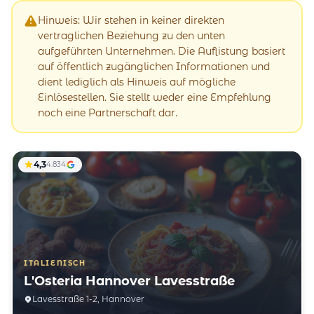
Hinweis: Wir stehen in keiner direkten
vertraglichen Beziehung zu den unten
aufgeführten Unternehmen. Die Auflistung basiert
auf öffentlich zugänglichen Informationen und
dient lediglich als Hinweis auf mögliche
Einlösestellen. Sie stellt weder eine Empfehlung
noch eine Partnerschaft dar.
4,3
4.834
ITALIENISCH
L'Osteria Hannover Lavesstraße
Lavesstraße 1-2, Hannover