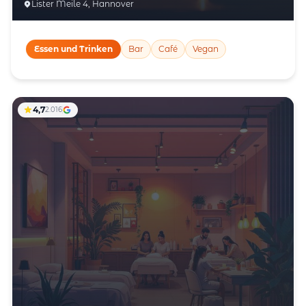
Lister Meile 4, Hannover
Essen und Trinken
Bar
Café
Vegan
4,7
2.016