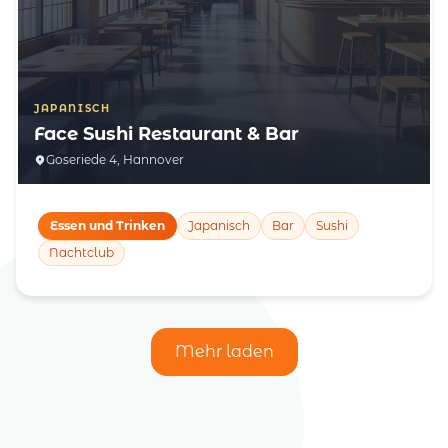
JAPANISCH
Face Sushi Restaurant & Bar
Goseriede 4, Hannover
Essen und Trinken
Japanisch
Bar
Sushi
Nachtclub
Mehr laden