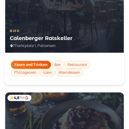
BIER
Calenberger Ratskeller
Marktplatz 1, Pattensen
Essen und Trinken
Bier
Restaurant
Mittagessen
Wein
Abendessen
4,8
754