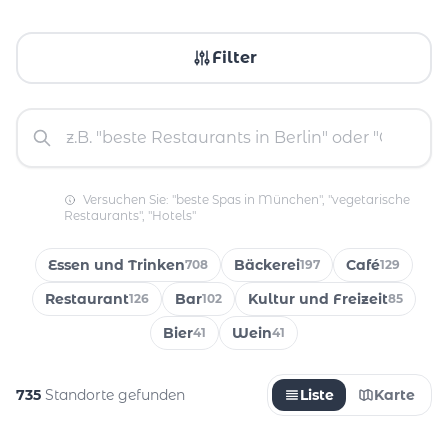
Filter
Versuchen Sie: "beste Spas in München", "vegetarische
Restaurants", "Hotels"
Essen und Trinken
Bäckerei
Café
708
197
129
Restaurant
Bar
Kultur und Freizeit
126
102
85
Bier
Wein
41
41
735
Standorte gefunden
Liste
Karte