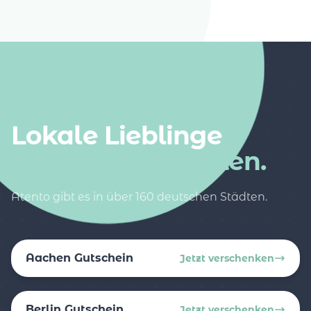
AUCH IN DEINER NÄHE
Lokale Lieblinge
in weiteren Städten.
Atento gibt es in über 160 deutschen Städten.
Aachen Gutschein
Jetzt verschenken
Berlin Gutschein
Jetzt verschenken