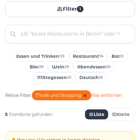
Filter
1
Essen und Trinken
Restaurant
Bar
119
74
31
Bier
Wein
Abendessen
29
29
29
Mittagessen
Deutsch
25
18
Aktive Filter:
Mode und Shopping
Alle entfernen
5
Standorte gefunden
Liste
Karte
Hinweis: Wir stehen in keiner direkten