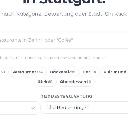
e nach Kategorie, Bewertung oder Stadt. Ein Klick 
"beste Spas in München", "vegetarische Restaurants", "Hotels"
Restaurant
Bäckerei
Bar
Kultur und 
150
324
295
178
Wein
Abendessen
91
90
MINDESTBEWERTUNG