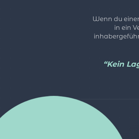
Wenn du einen 
in ein 
inhabergeführ
“Kein Lag