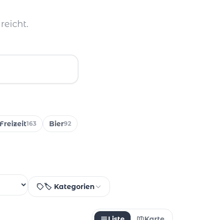
reicht.
Freizeit
Bier
163
92
🏷️ Kategorien
Liste
Karte