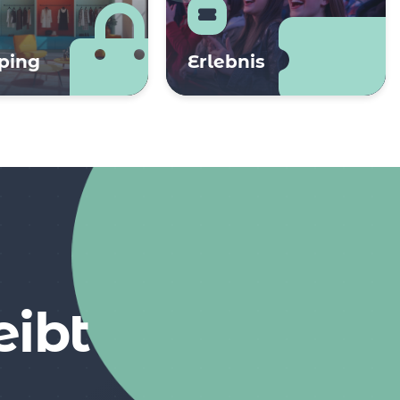
ping
Erlebnis
eibt