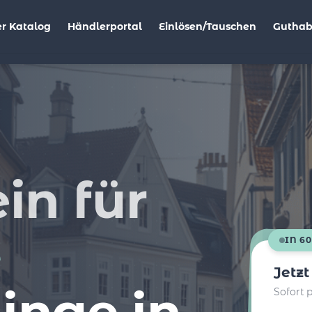
r Katalog
Händlerportal
Einlösen/Tauschen
Gutha
T
in für
e
IN 6
Jetz
linge in
Sofort 