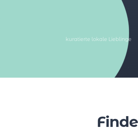
über
15.000
kuratierte lokale Lieblinge
Finde