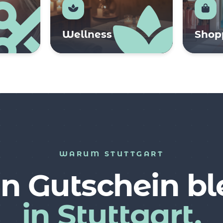
Wellness
Shop
WARUM STUTTGART
n Gutschein bl
in Stuttgart.