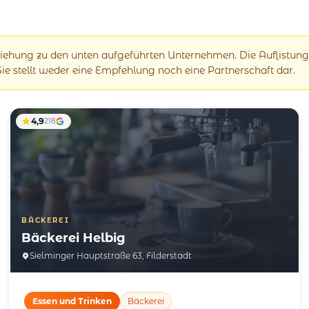
eziehung zu den unten aufgeführten Unternehmen. Die Auflistung
 Sie stellt weder eine Empfehlung noch eine Partnerschaft dar.
4,9
218
BÄCKEREI
Bäckerei Helbig
Sielminger Hauptstraße 63, Filderstadt
Essen und Trinken
Bäckerei