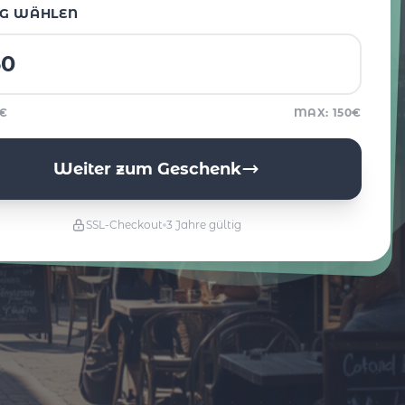
G WÄHLEN
5€
MAX: 150€
Weiter zum Geschenk
SSL-Checkout
3 Jahre gültig