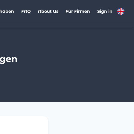
haben
FAQ
About Us
Für Firmen
Sign in
ngen