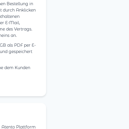
en Bestellung in
st durch Anklicken
nthaltenen
er E-Mail,
me des Vertrags.
eins an.
AGB als PDF per E-
und gespeichert
ache dem Kunden
 Atento Plattform