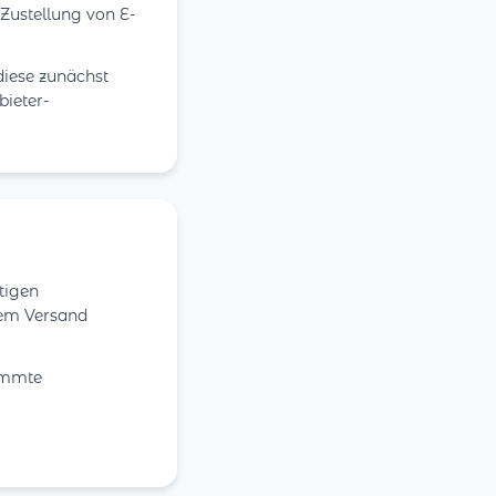
 Zustellung von E-
diese zunächst
bieter-
tigen
hem Versand
timmte