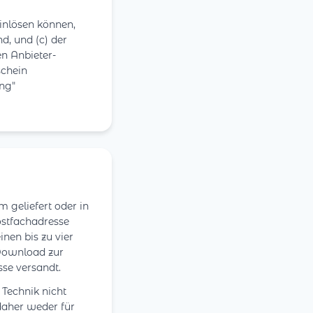
inlösen können,
nd, und (c) der
en Anbieter-
schein
ung"
 geliefert oder in
ostfachadresse
inen bis zu vier
 Download zur
se versandt.
Technik nicht
 daher weder für