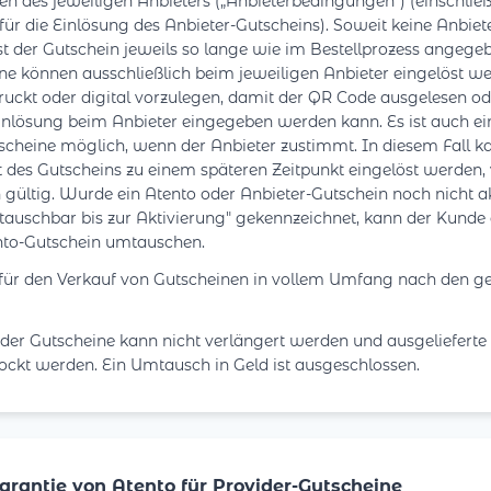
n des jeweiligen Anbieters („Anbieterbedingungen") (einschließ
 für die Einlösung des Anbieter-Gutscheins). Soweit keine Anbi
st der Gutschein jeweils so lange wie im Bestellprozess angegeb
ne können ausschließlich beim jeweiligen Anbieter eingelöst wer
uckt oder digital vorzulegen, damit der QR Code ausgelesen od
inlösung beim Anbieter eingegeben werden kann. Es ist auch ein
scheine möglich, wenn der Anbieter zustimmt. In diesem Fall k
 des Gutscheins zu einem späteren Zeitpunkt eingelöst werden,
 gültig. Wurde ein Atento oder Anbieter-Gutschein noch nicht akt
tauschbar bis zur Aktivierung" gekennzeichnet, kann der Kunde
nto-Gutschein umtauschen.
 für den Verkauf von Gutscheinen in vollem Umfang nach den ge
 der Gutscheine kann nicht verlängert werden und ausgelieferte
ockt werden. Ein Umtausch in Geld ist ausgeschlossen.
Garantie von Atento für Provider-Gutscheine