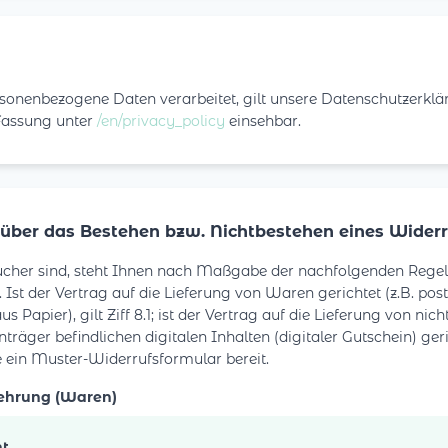
sonenbezogene Daten verarbeitet, gilt unsere Datenschutzerkläru
 Fassung unter
/en/privacy_policy
einsehbar.
 über das Bestehen bzw. Nichtbestehen eines Widerr
ucher sind, steht Ihnen nach Maßgabe der nachfolgenden Rege
 Ist der Vertrag auf die Lieferung von Waren gerichtet (z.B. pos
s Papier), gilt Ziff 8.1; ist der Vertrag auf die Lieferung von nic
räger befindlichen digitalen Inhalten (digitaler Gutschein) gericht
Sie ein Muster-Widerrufsformular bereit.
lehrung (Waren)
ht