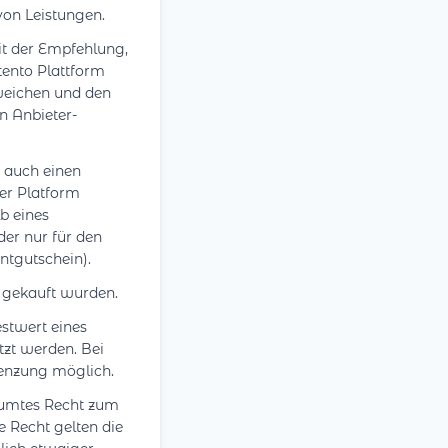
von Leistungen.
t der Empfehlung,
tento Plattform
weichen und den
n Anbieter-
 auch einen
er Platform
b eines
der nur für den
ntgutschein).
e gekauft wurden.
estwert eines
tzt werden. Bei
renzung möglich.
äumtes Recht zum
 Recht gelten die