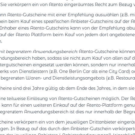
 Sie verkörpern ein von Atento eingeräumtes Recht zum Bezug 
nn Atento-Gutscheine mit einer Empfehlung auswählen (z.B. mi
ein beim Kauf eines spezifischen Anbieter-Gutscheins auf der A
r Inhaber eines Atento-Gutscheins kann von der Empfehlung ab
auf der Atento Plattform beim Kauf von jedem dort angebotene
.
mit begrenztem Anwendungsbereich:
Atento-Gutscheine können
ungsbereich haben, sodass sie nicht zum Kauf von allen auf d
etergutscheinen eingesetzt werden können, sondern nur innerhal
ks von Dienstleistern (z.B. One Berlin Car als eine City Card) o
 begrenzten Waren- und Dienstleistungsangebots (z.B. Restaura
eine sind drei Jahre gültig ab dem Ende des Jahres, in dem si
eine teilweise Einlösung von Atento-Gutscheinen möglich. Der R
 kann für einen weiteren Einkauf auf der Atento-Plattform genu
begrenztem Anwendungsbereich ist dies nur innerhalb der Beg
cheine verkörpern ein von dem jeweiligen Drittanbieter einger
gen. In Bezug auf das durch den Anbieter-Gutschein verkörperte