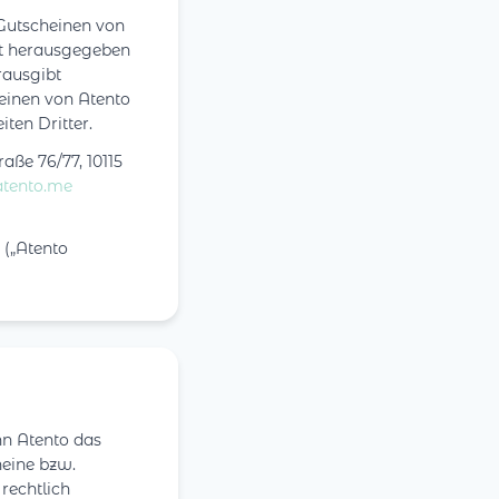
Gutscheinen von
st herausgegeben
rausgibt
einen von Atento
ten Dritter.
ße 76/77, 10115
atento.me
 („Atento
nn Atento das
heine bzw.
rechtlich