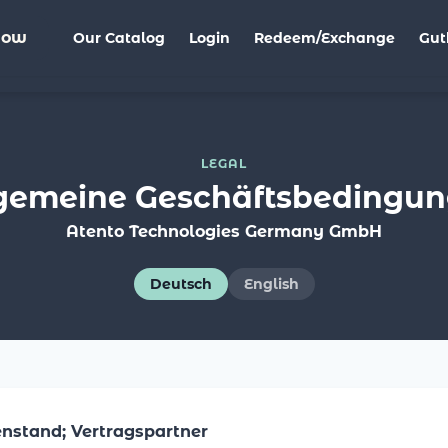
Now
Our Catalog
Login
Redeem/Exchange
Gut
LEGAL
gemeine Geschäftsbedingu
Atento Technologies Germany GmbH
Deutsch
English
enstand; Vertragspartner