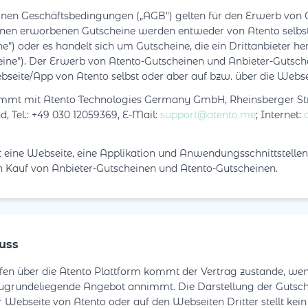
nen Geschäftsbedingungen („AGB") gelten für den Erwerb von 
Ihnen erworbenen Gutscheine werden entweder von Atento selb
e") oder es handelt sich um Gutscheine, die ein Drittanbieter he
eine"). Der Erwerb von Atento-Gutscheinen und Anbieter-Gutsch
bseite/App von Atento selbst oder aber auf bzw. über die Websei
mmt mit Atento Technologies Germany GmbH, Rheinsberger Stra
d, Tel.: +49 030 12059369, E-Mail:
support@atento.me
; Internet:
t eine Webseite, eine Applikation und Anwendungsschnittstellen
en Kauf von Anbieter-Gutscheinen und Atento-Gutscheinen.
luss
fen über die Atento Plattform kommt der Vertrag zustande, we
zugrundeliegende Angebot annimmt. Die Darstellung der Gutsc
 Webseite von Atento oder auf den Webseiten Dritter stellt kein 