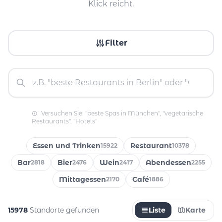
Klick reicht.
Filter
Versuchen Sie: "beste Spas in München", "vegetarische
Restaurants", "Hotels"
Essen und Trinken
Restaurant
15922
10378
Bar
Bier
Wein
Abendessen
2818
2476
2417
2255
Mittagessen
Café
2170
1886
15978
Standorte gefunden
Liste
Karte