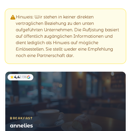
Hinweis: Wir stehen in keiner direkten
vertraglichen Beziehung zu den unten
aufgeführten Unternehmen. Die Auflistung basiert
auf öffentlich zugänglichen Informationen und
dient lediglich als Hinweis auf mögliche
Einlösestellen. Sie stellt weder eine Empfehlung
noch eine Partnerschaft dar.
4,4
2.136
BREAKFAST
annelies