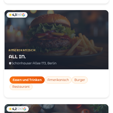
4,3
540
AMERIKANISCH
ALL IN.
Schönhauser Allee 173, Berlin
Essen und Trinken
Amerikanisch
Burger
Restaurant
4,2
1.243