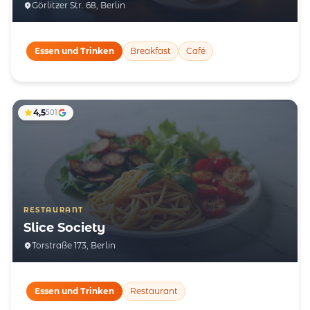
Görlitzer Str. 68, Berlin
Essen und Trinken
Breakfast
Café
4,5
501
RESTAURANT
Slice Society
Torstraße 173, Berlin
Essen und Trinken
Restaurant