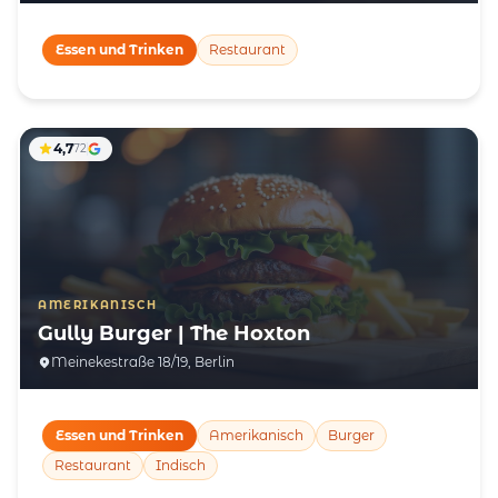
Essen und Trinken
Restaurant
4,7
72
AMERIKANISCH
Gully Burger | The Hoxton
Meinekestraße 18/19, Berlin
Essen und Trinken
Amerikanisch
Burger
Restaurant
Indisch