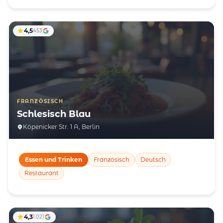
4,5
453
FRANZÖSISCH
Schlesisch Blau
Köpenicker Str. 1 A, Berlin
Essen und Trinken
Französisch
Deutsch
Restaurant
4,3
1.021