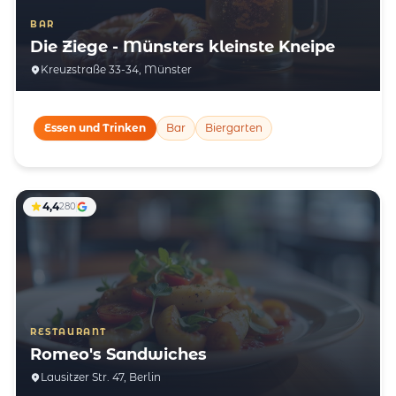
BAR
Die Ziege - Münsters kleinste Kneipe
Kreuzstraße 33-34, Münster
Essen und Trinken
Bar
Biergarten
4,4
280
RESTAURANT
Romeo's Sandwiches
Lausitzer Str. 47, Berlin