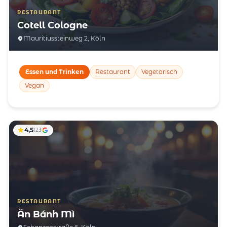
RESTAURANT
Cotell Cologne
Mauritiussteinweg 2, Köln
Essen und Trinken
Restaurant
Vegetarisch
Vegan
4,5
123
RESTAURANT
Ăn Bánh Mì