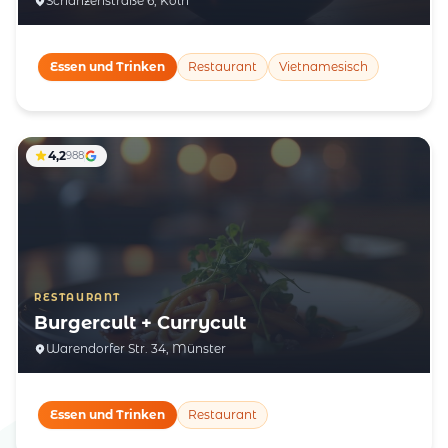
Schanzenstraße 6, Köln
Essen und Trinken
Restaurant
Vietnamesisch
4,2
988
RESTAURANT
Burgercult + Currycult
Warendorfer Str. 34, Münster
Essen und Trinken
Restaurant