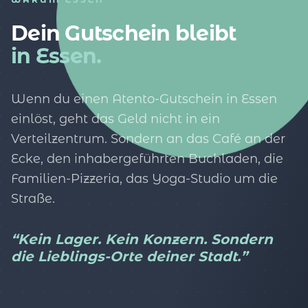
Dein Gutschein bleibt
in Essen.
Wenn du einen Atento-Gutschein in Essen
einlöst, geht das Geld nicht in ein
Verteilzentrum. Sondern an das Café an der
Ecke, den inhabergeführten Buchladen, die
Familien-Pizzeria, das Yoga-Studio um die
Straße.
“Kein Lager. Kein Konzern. Sondern
die Lieblings-Orte deiner Stadt.”