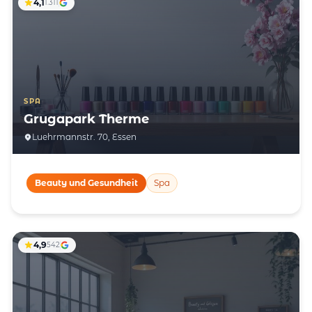
4,1
1.311
SPA
Grugapark Therme
Luehrmannstr. 70, Essen
Beauty und Gesundheit
Spa
4,9
542