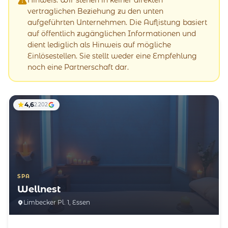
vertraglichen Beziehung zu den unten
aufgeführten Unternehmen. Die Auflistung basiert
auf öffentlich zugänglichen Informationen und
dient lediglich als Hinweis auf mögliche
Einlösestellen. Sie stellt weder eine Empfehlung
noch eine Partnerschaft dar.
4,6
2.202
SPA
Wellnest
Limbecker Pl. 1, Essen