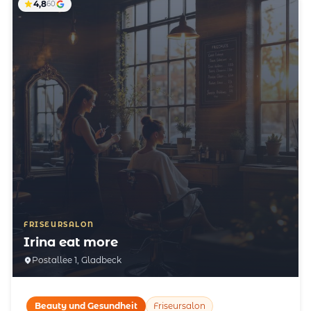
4,8
60
FRISEURSALON
Irina eat more
Postallee 1, Gladbeck
Beauty und Gesundheit
Friseursalon