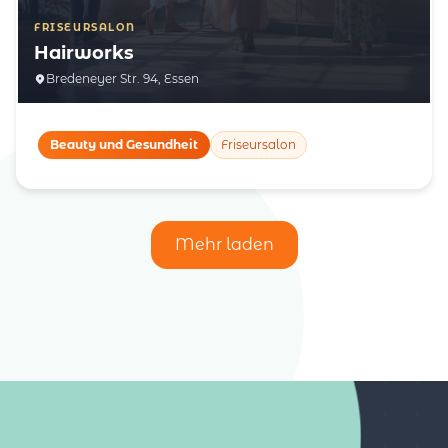
FRISEURSALON
Hairworks
Bredeneyer Str. 94, Essen
Beauty und Gesundheit
Friseursalon
Mehr laden