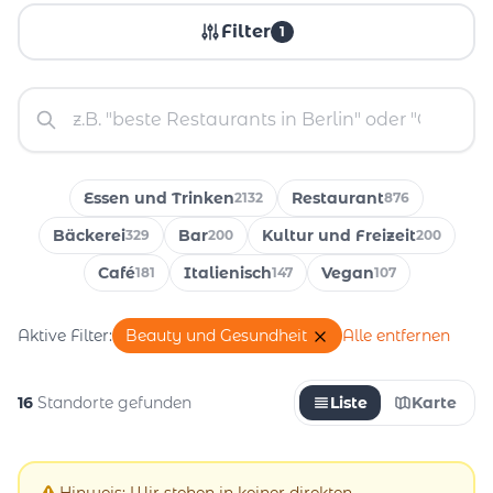
Filter
1
Essen und Trinken
Restaurant
2132
876
Bäckerei
Bar
Kultur und Freizeit
329
200
200
Café
Italienisch
Vegan
181
147
107
Aktive Filter:
Beauty und Gesundheit
Alle entfernen
16
Standorte gefunden
Liste
Karte
Hinweis: Wir stehen in keiner direkten