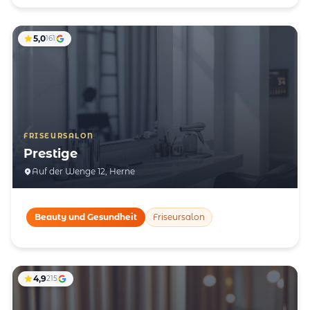
5,0
161
FRISEURSALON
Prestige
Auf der Wenge 12, Herne
Beauty und Gesundheit
Friseursalon
4,9
215