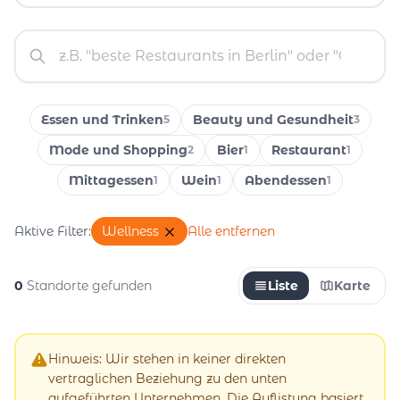
Essen und Trinken
Beauty und Gesundheit
5
3
Mode und Shopping
Bier
Restaurant
2
1
1
Mittagessen
Wein
Abendessen
1
1
1
Aktive Filter:
Wellness
Alle entfernen
0
Standorte gefunden
Liste
Karte
Hinweis: Wir stehen in keiner direkten
vertraglichen Beziehung zu den unten
aufgeführten Unternehmen. Die Auflistung basiert