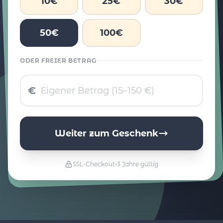
10€
25€
30€
50€
100€
ODER FREIER BETRAG
€
Weiter zum Geschenk
SSL-Checkout
3 Jahre gültig