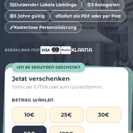
Dutzende+ Lokale Lieblinge
5 Kategorien
3 Jahre gültig
Sofort als PDF oder per Post
Kostenlose Personalisierung
KLARNA
BEZAHLBAR MIT
IN 60 SEKUNDEN GESCHENKT
Jetzt verschenken
Sofort per E-Mail oder zum Wunschtermin.
BETRAG WÄHLEN
10€
25€
30€