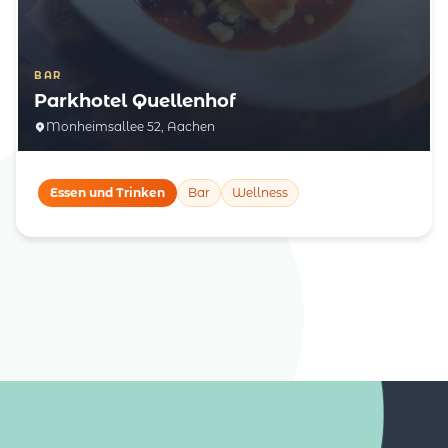
BAR
Parkhotel Quellenhof
Monheimsallee 52, Aachen
Essen und Trinken
Bar
Wellness