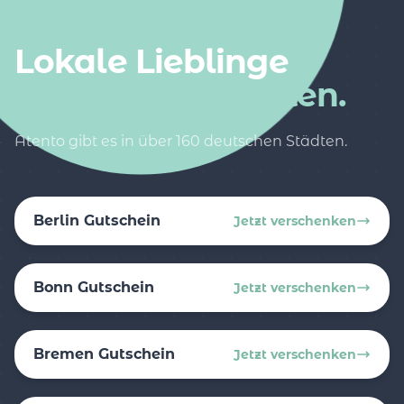
AUCH IN DEINER NÄHE
Lokale Lieblinge
in weiteren Städten.
Atento gibt es in über 160 deutschen Städten.
Berlin Gutschein
Jetzt verschenken
Bonn Gutschein
Jetzt verschenken
Bremen Gutschein
Jetzt verschenken