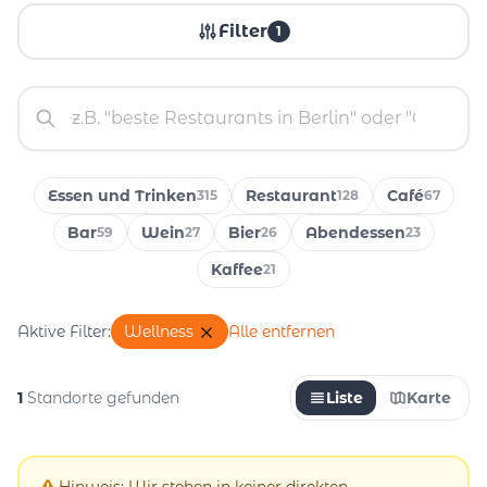
Filter
1
Essen und Trinken
Restaurant
Café
315
128
67
Bar
Wein
Bier
Abendessen
59
27
26
23
Kaffee
21
Aktive Filter:
Wellness
Alle entfernen
1
Standorte gefunden
Liste
Karte
Hinweis: Wir stehen in keiner direkten